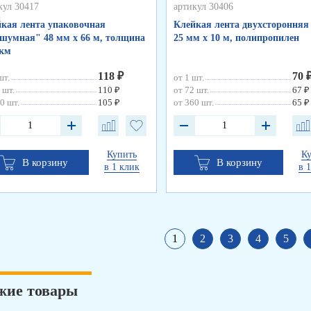
кул 30417
артикул 30406
кая лента упаковочная
Клейкая лента двухсторонняя
шумная" 48 мм х 66 м, толщина
25 мм х 10 м, полипропилен
мкм
118 ₽
70 
шт.
от 1 шт.
 шт.
110 ₽
от 72 шт.
67 ₽
0 шт.
105 ₽
от 360 шт.
65 ₽
Купить
К
В корзину
В корзину
в 1 клик
в 
1
2
3
4
5
жие товары