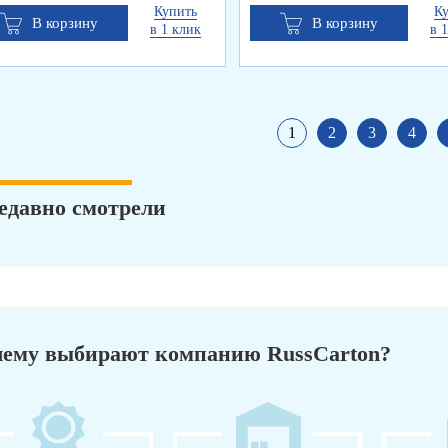
Купить
К
В корзину
В корзину
в 1 клик
в 
1
2
3
4
едавно смотрели
ему выбирают компанию RussCarton?