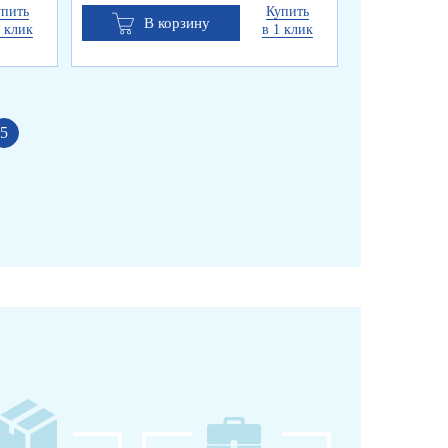
упить
Купить
В корзину
В к
1 клик
в 1 клик
5