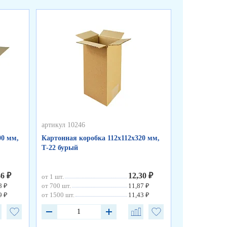
артикул 10246
артикул 10245
00 мм,
Картонная коробка 112х112х320 мм,
Картонный к
Т-22 бурый
Т-11 бурый
46 ₽
12,30 ₽
от 1 шт.
от 1 шт.
8 ₽
от 700 шт.
11,87 ₽
от 500 шт.
9 ₽
от 1500 шт.
11,43 ₽
от 1000 шт.