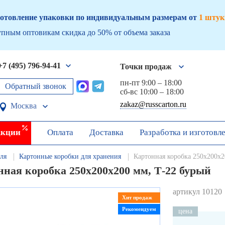
отовление упаковки по индивидуальным размерам от
1 штук
пным оптовикам скидка до 50% от объема заказа
+7 (495) 796-94-41
Точки продаж
пн-пт 9:00 – 18:00
Обратный звонок
сб-вс 10:00 – 18:00
zakaz@russcarton.ru
Москва
кции
Оплата
Доставка
Разработка и изготовл
ля
Картонные коробки для хранения
Картонная коробка 250х200х2
нная коробка 250х200х200 мм, Т-22 бурый
артикул 10120
Хит продаж
Рекомендуем
цена