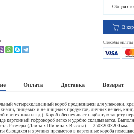
Общая сто
В ко
я
Способы оплаты
ие
Оплата
Доставка
Возврат
льный четырехклапанный короб предназначен для упаковки, хра
 химии, пищевых и не пищевых продуктов, личных вещей, книг,
ой оргтехники и т.д.). Короб обеспечивает надёжную защиту пер
иде картонный гофрокороб легко и удобно складывается. Выполн
вета. Размеры (Длина х Ширина х Высота) — 250×200×200 мм.
ты бьющихся и хрупких предметов в картонные короба помещаю