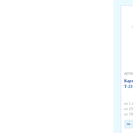
арти
Карт
Т-23
от 1 
от 25
от 70