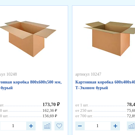
кул 10248
артикул 10247
онная коробка 800х600х500 мм,
Картонная коробка 600х400х4
 бурый
Т-Эконом бурый
173,70 ₽
78,
шт.
от 1 шт.
0 шт.
162,36 ₽
от 250 шт.
75,6
0 шт.
156,69 ₽
от 700 шт.
72,8