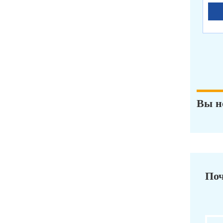
Вы н
Поч