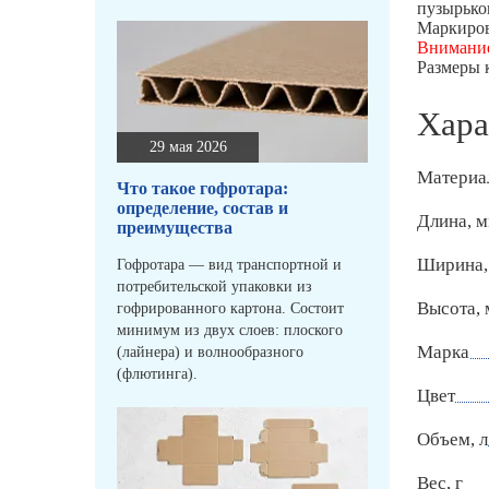
пузырько
Маркиров
Внимани
Размеры 
Хара
29 мая 2026
Материа
Что такое гофротара:
определение, состав и
Длина, 
преимущества
Ширина,
Гофротара — вид транспортной и
потребительской упаковки из
Высота,
гофрированного картона. Состоит
минимум из двух слоев: плоского
Марка
(лайнера) и волнообразного
(флютинга).
Цвет
Объем, л
Вес, г