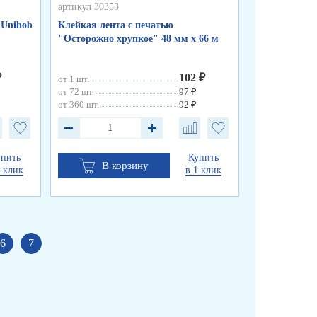
артикул 30353
артикул 30352
 Unibob
Клейкая лента с печатью
Клейкая лен
"Осторожно хрупкое" 48 мм х 66 м
прозрачная 7
мкм
₽
102 ₽
от 1 шт.
от 1 шт.
от 72 шт.
97 ₽
от 72 шт.
от 360 шт.
92 ₽
от 360 шт.
упить
Купить
В корзину
В к
1 клик
в 1 клик
6
7