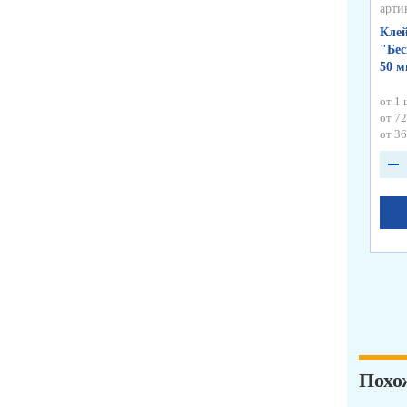
арти
Клей
"Бес
50 
от 1 
от 72
от 36
Похо