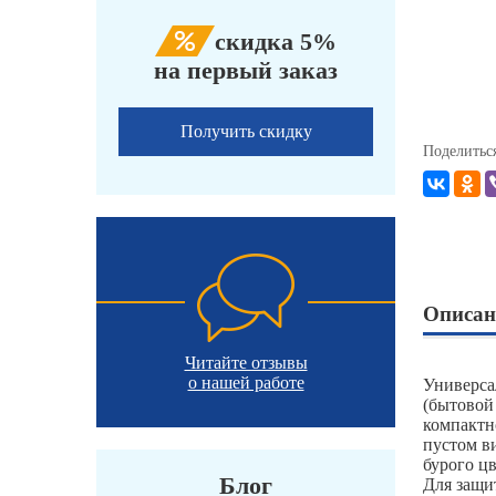
скидка 5%
на первый заказ
Получить скидку
Поделитьс
Описан
Читайте отзывы
о нашей работе
Универса
(бытовой
компактн
пустом в
бурого ц
Блог
Для защи