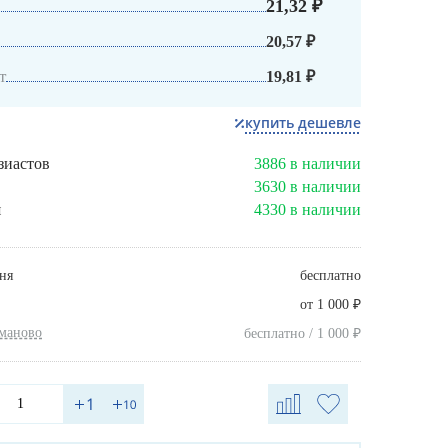
21,32 ₽
20,57 ₽
т
19,81 ₽
купить дешевле
зиастов
3886 в наличии
3630 в наличии
я
4330 в наличии
ня
бесплатно
₽
от 1 000
хманово
₽
бесплатно / 1 000