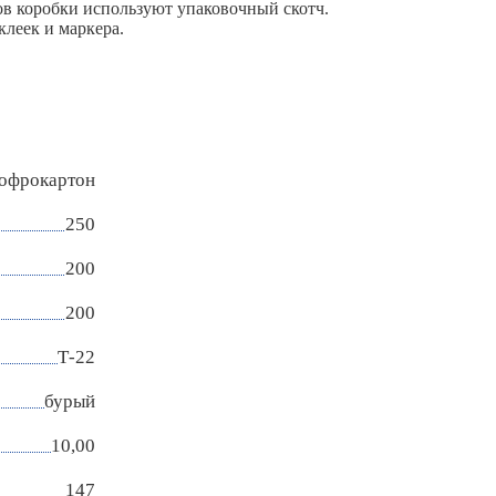
ов коробки используют упаковочный скотч.
леек и маркера.
гофрокартон
250
200
200
Т-22
бурый
10,00
147