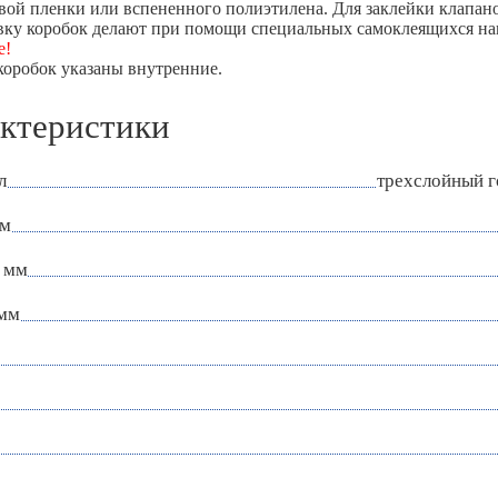
вой пленки или вспененного полиэтилена. Для заклейки клапан
ку коробок делают при помощи специальных самоклеящихся нак
е!
коробок указаны внутренние.
ктеристики
л
трехслойный 
мм
 мм
 мм