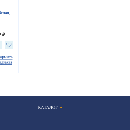
белая,
2 ₽
ормить
едзаказ
КАТАЛОГ