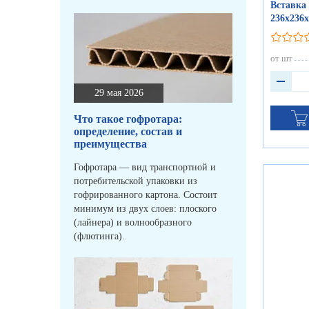
Вставка 
236х236
от шт
29 мая 2026
Что такое гофротара:
определение, состав и
преимущества
Гофротара — вид транспортной и
потребительской упаковки из
гофрированного картона. Состоит
минимум из двух слоев: плоского
(лайнера) и волнообразного
(флютинга).