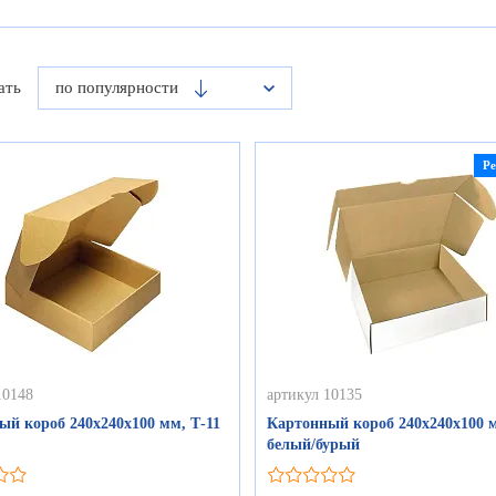
ать
по популярности
Р
10148
артикул 10135
ый короб 240х240х100 мм, Т-11
Картонный короб 240х240х100 м
белый/бурый