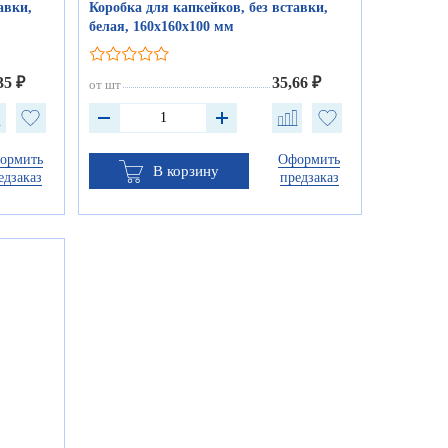
авки,
Коробка для капкейков, без вставки,
белая, 160х160х100 мм
35 ₽
35,66 ₽
от шт
ормить
Оформить
В корзину
едзаказ
предзаказ