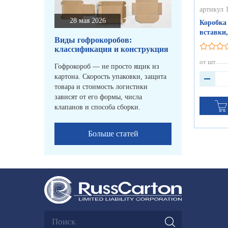
артикул 
28 мая 2026
Коробка 
вставки,
Виды гофрокоробов:
классификация и конструкция
от шт
Гофрокороб — не просто ящик из
картона. Скорость упаковки, защита
товара и стоимость логистики
зависят от его формы, числа
клапанов и способа сборки.
Больше статей