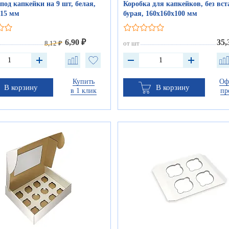
под капкейки на 9 шт, белая,
Коробка для капкейков, без вст
х15 мм
бурая, 160х160х100 мм
6,90 ₽
35,
8,12 ₽
от шт
Купить
Оф
В корзину
В корзину
в 1 клик
пр