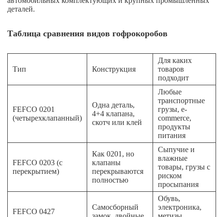
автомобильных комплектующих и крупных промышленных
деталей.
Таблица сравнения видов гофрокоробов
Для каких
Тип
Конструкция
товаров
подходит
Любые
транспортные
Одна деталь,
FEFCO 0201
грузы, e-
4+4 клапана,
(четырехклапанный)
commerce,
скотч или клей
продукты
питания
Сыпучие и
Как 0201, но
влажные
FEFCO 0203 (с
клапаны
товары, грузы с
перекрытием)
перекрываются
риском
полностью
просыпания
Обувь,
Самосборный
электроника,
FEFCO 0427
замок, двойные
метизы,