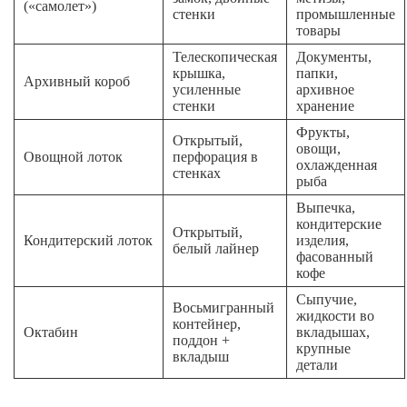
(«самолет»)
стенки
промышленные
товары
Телескопическая
Документы,
крышка,
папки,
Архивный короб
усиленные
архивное
стенки
хранение
Фрукты,
Открытый,
овощи,
Овощной лоток
перфорация в
охлажденная
стенках
рыба
Выпечка,
кондитерские
Открытый,
Кондитерский лоток
изделия,
белый лайнер
фасованный
кофе
Сыпучие,
Восьмигранный
жидкости во
контейнер,
Октабин
вкладышах,
поддон +
крупные
вкладыш
детали