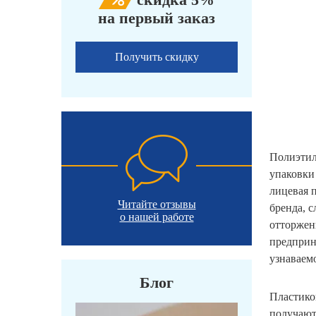
на первый заказ
Получить скидку
Полиэтил
упаковки
лицевая 
Читайте отзывы
бренда, 
о нашей работе
отторжен
предприн
узнаваем
Блог
Пластико
получают