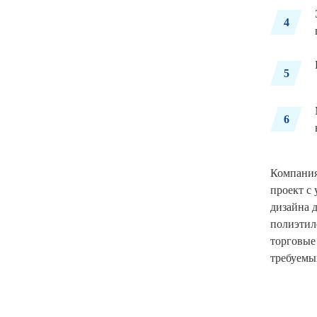
4
5
6
Компания
проект с
дизайна 
полиэтил
торговые
требуемы