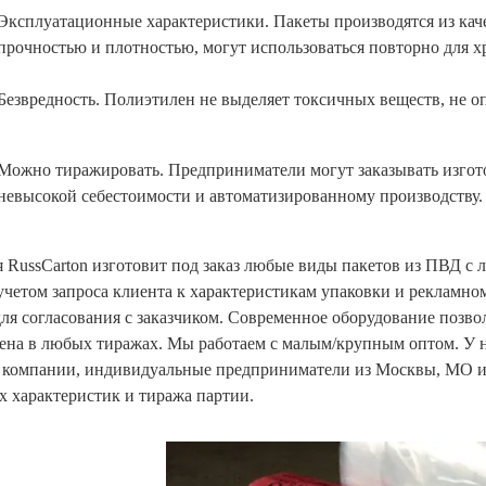
Эксплуатационные характеристики. Пакеты производятся из кач
прочностью и плотностью, могут использоваться повторно для х
Безвредность. Полиэтилен не выделяет токсичных веществ, не о
Можно тиражировать. Предприниматели могут заказывать изгото
невысокой себестоимости и автоматизированному производству.
 RussCarton изготовит под заказ любые виды пакетов из ПВД с
 учетом запроса клиента к характеристикам упаковки и рекламн
для согласования с заказчиком. Современное оборудование позв
ена в любых тиражах. Мы работаем с малым/крупным оптом. У н
 компании, индивидуальные предприниматели из Москвы, МО и 
х характеристик и тиража партии.