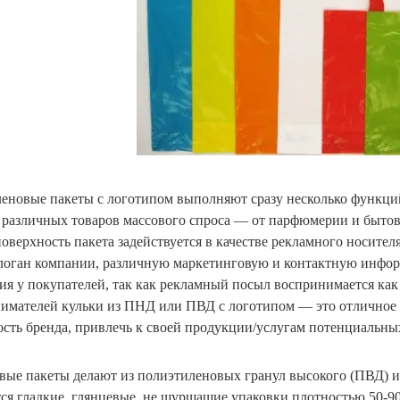
еновые пакеты с логотипом выполняют сразу несколько функций
 различных товаров массового спроса — от парфюмерии и быто
поверхность пакета задействуется в качестве рекламного носите
слоган компании, различную маркетинговую и контактную инфо
ия у покупателей, так как рекламный посыл воспринимается как
имателей кульки из ПНД или ПВД с логотипом — это отличное 
ость бренда, привлечь к своей продукции/услугам потенциальны
вые пакеты делают из полиэтиленовых гранул высокого (ПВД) и
ся гладкие, глянцевые, не шуршащие упаковки плотностью 50-9