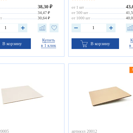
38,30 ₽
43,
от 1 шт
34,47 ₽
от 500 шт
41,5
шт
30,64 ₽
от 1000 шт
40,0
Купить
К
В корзину
В корзину
в 1 клик
в 
20005
артикул 20012