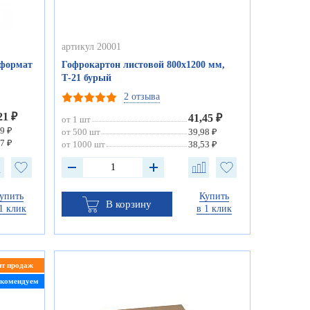
артикул 20001
 формат
Гофрокартон листовой 800х1200 мм,
Т-21 бурый
2 отзыва
21 ₽
41,45 ₽
от 1 шт
9 ₽
от 500 шт
39,98 ₽
7 ₽
от 1000 шт
38,53 ₽
упить
Купить
В корзину
1 клик
в 1 клик
ит продаж
екомендуем