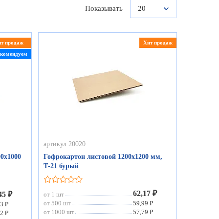
Показывать
20
ит продаж
Хит продаж
екомендуем
артикул 20020
0х1000
Гофрокартон листовой 1200х1200 мм,
Т-21 бурый
62,17 ₽
45 ₽
от 1 шт
от 500 шт
59,99 ₽
3 ₽
от 1000 шт
57,79 ₽
2 ₽