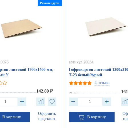
Рекомендуем
20078
артикул 20034
ртон листовой 1700х1400 мм,
Гофрокартон листовой 1200х210
рый У
Т-23 белый/бурый
4 отзыва
142,80 ₽
161
от шт
Оформить
Оф
В корзину
В корзину
предзаказ
пр