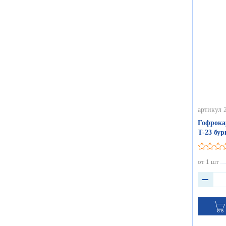
артикул 
Гофрока
Т-23 бу
от 1 шт