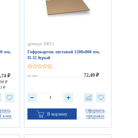
артикул 20013
0 мм,
Гофрокартон листовой 1200х800 мм,
П-32 бурый
72,49 ₽
,74 ₽
от шт
,98 ₽
3 ₽
упить
Оформить
В корзину
1 клик
предзаказ