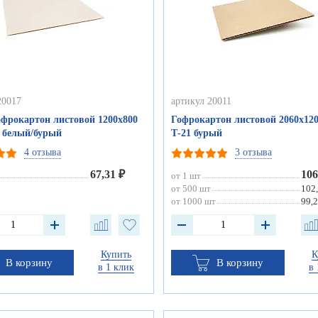
20017
артикул 20011
фрокартон листовой 1200х800
Гофрокартон листовой 2060х120
1 белый/бурый
Т-21 бурый
4 отзыва
3 отзыва
67,31 ₽
106
от 1 шт
от 500 шт
102
от 1000 шт
99,2
Купить
К
В корзину
В корзину
в 1 клик
в 