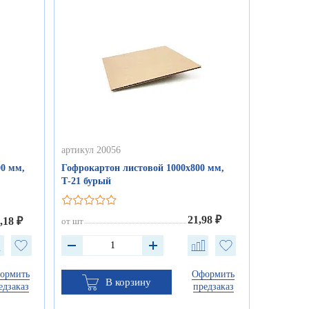
артикул 20056
0 мм,
Гофрокартон листовой 1000х800 мм,
Т-21 бурый
21,98 ₽
,18 ₽
от шт
ормить
Оформить
В корзину
едзаказ
предзаказ