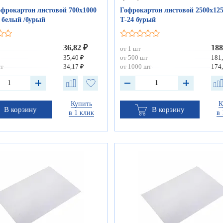
фрокартон листовой 700х1000
Гофрокартон листовой 2500х125
 белый /бурый
Т-24 бурый
36,82 ₽
188
от 1 шт
35,40 ₽
от 500 шт
181
шт
34,17 ₽
от 1000 шт
174
Купить
К
В корзину
В корзину
в 1 клик
в 