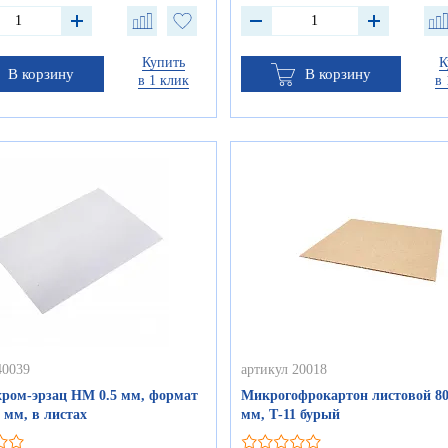
Купить
К
В корзину
В корзину
в 1 клик
в 
40039
артикул 20018
хром-эрзац НМ 0.5 мм, формат
Микрогофрокартон листовой 80
 мм, в листах
мм, Т-11 бурый