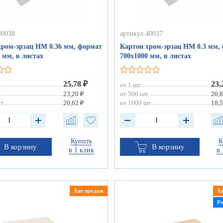
40038
артикул 40037
хром-эрзац НМ 0.36 мм, формат
Картон хром-эрзац НМ 0.3 мм,
 мм, в листах
700х1000 мм, в листах
25,78 ₽
23,
от 1 шт
23,20 ₽
от 500 шт
20,8
шт
20,62 ₽
от 1000 шт
18,5
Купить
К
В корзину
В корзину
в 1 клик
в 
Хит продаж
Х
Р