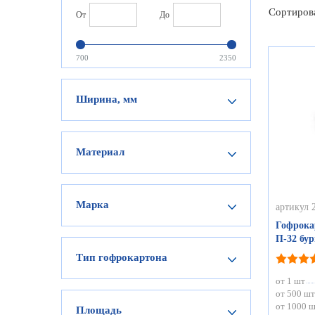
Сортиров
От
До
700
2350
Ширина, мм
Материал
Марка
артикул 
Гофрока
П-32 бу
Тип гофрокартона
от 1 шт
от 500 шт
от 1000 
Площадь