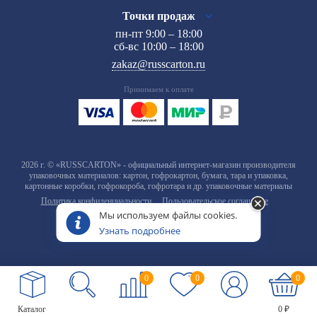
Точки продаж
пн-пт 9:00 – 18:00
сб-вс 10:00 – 18:00
zakaz@russcarton.ru
Принимаем к оплате
2026 г. © «RUSSCARTON» - официальный интернет-магазин производителя
упаковочных материалов: картон, гофрокартон, бумага, тара и упаковка,
картонные коробки, гофрокороба, гофротара и др. упаковочные материалы
Политика конфиденциальности
Пользовательское соглашение
Мы используем файлы cookies.
Узнать подробнее
0
0
0
Каталог
0 ₽