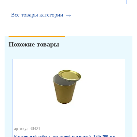
Все товары категории
Похожие товары
артикул 30421
арт
Картонный тубус с жестяной крышкой, 120х200 мм
Бе