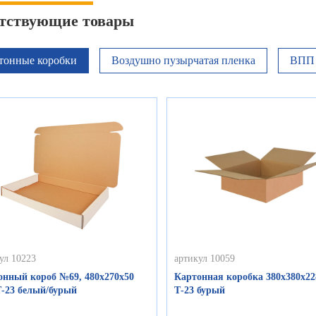
тствующие товары
тонные коробки
Воздушно пузырчатая пленка
ВПП 
ул 10223
артикул 10059
онный короб №69, 480х270х50
Картонная коробка 380х380х22
Т-23 белый/бурый
Т-23 бурый