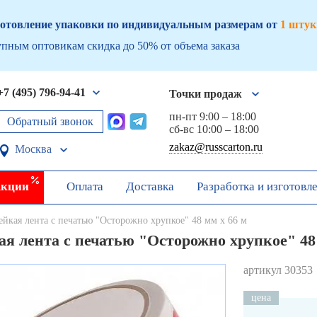
отовление упаковки по индивидуальным размерам от
1 штук
пным оптовикам скидка до 50% от объема заказа
+7 (495) 796-94-41
Точки продаж
пн-пт 9:00 – 18:00
Обратный звонок
сб-вс 10:00 – 18:00
zakaz@russcarton.ru
Москва
кции
Оплата
Доставка
Разработка и изготовл
ейкая лента с печатью "Осторожно хрупкое" 48 мм х 66 м
я лента с печатью "Осторожно хрупкое" 48
артикул 30353
цена