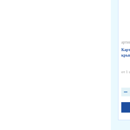
арти
Карт
крыш
от 1 