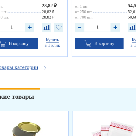
28,82 ₽
54,
т.
от 1 шт.
 шт.
28,82 ₽
от 250 шт.
52,6
0 шт.
28,82 ₽
от 700 шт.
50,6
Купить
К
В корзину
В корзину
в 1 клик
в 
овары категории
жие товары