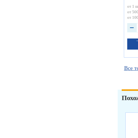
от 1 ш
от 500
от 100
Все т
Похо