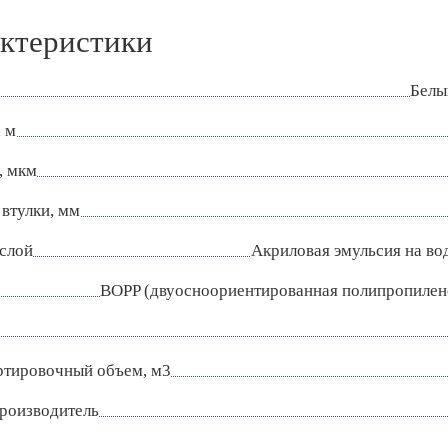
ктеристики
Белы
 м
, мкм
втулки, мм
слой
Акриловая эмульсия на во
BOPP (двуосноориентированная полипропилен
ртировочный объем, м3
роизводитель