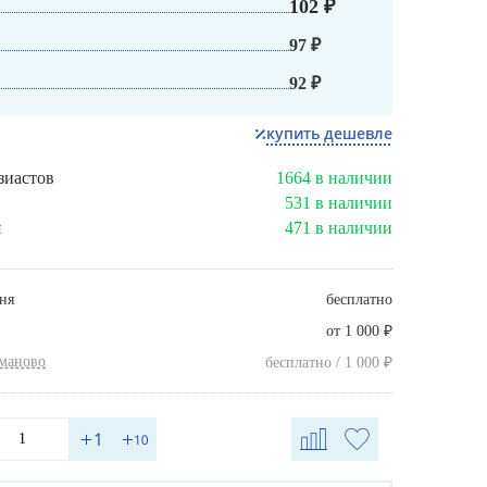
102 ₽
97 ₽
92 ₽
купить дешевле
зиастов
1664 в наличии
531 в наличии
я
471 в наличии
ня
бесплатно
₽
от 1 000
хманово
₽
бесплатно / 1 000