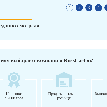
1
2
3
4
едавно смотрели
ему выбирают компанию RussCarton?
На рынке
Продаем оптом и в
Выполн
с 2008 года
розницу