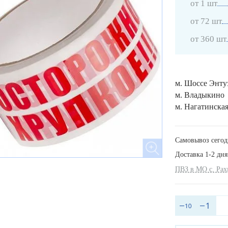
от 1 шт
от 72 шт
от 360 шт
м. Шоссе Энту
м. Владыкино
м. Нагатинска
Самовывоз сегод
Доставка 1-2 дня
ПВЗ в МО с. Ра