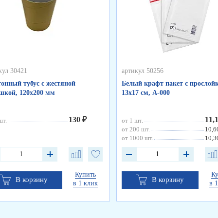
кул 30421
артикул 50256
онный тубус с жестяной
Белый крафт пакет с прослойк
кой, 120х200 мм
13х17 см, А-000
130 ₽
11,
шт.
от 1 шт.
от 200 шт.
10,6
от 1000 шт.
10,3
Купить
К
В корзину
В корзину
в 1 клик
в 