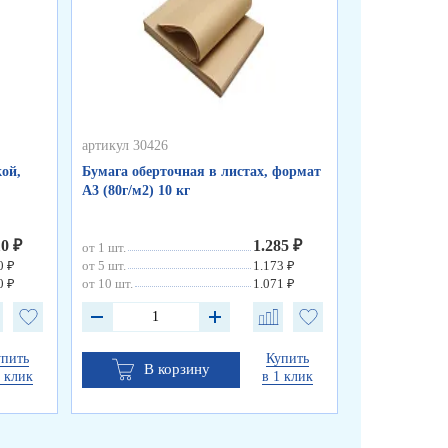
артикул 30426
артикул 50255
ой,
Бумага оберточная в листах, формат
Пакеты фасо
А3 (80г/м2) 10 кг
«WWW», синя
см, 8 мкм
10 ₽
1.285 ₽
от 1 шт.
от 1 шт.
0 ₽
от 5 шт.
1.173 ₽
от 10 шт.
0 ₽
от 10 шт.
1.071 ₽
упить
Купить
В корзину
В к
1 клик
в 1 клик