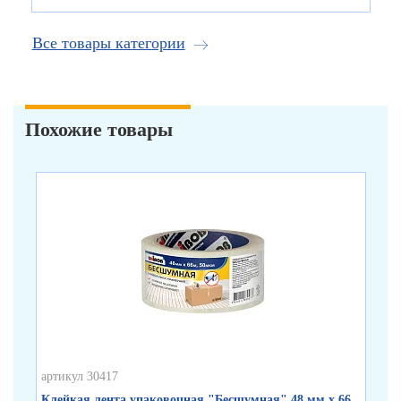
Все товары категории
Похожие товары
артикул 30417
арт
Клейкая лента упаковочная "Бесшумная" 48 мм х 66
Кл