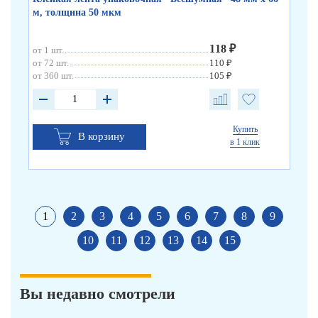
м, толщина 50 мкм
х 6
118 ₽
от 1 шт.
от 
от 72 шт.
110 ₽
от 
от 360 шт.
105 ₽
от 
Купить
В корзину
в 1 клик
1
2
3
4
5
6
7
8
9
10
11
12
13
14
15
Вы недавно смотрели