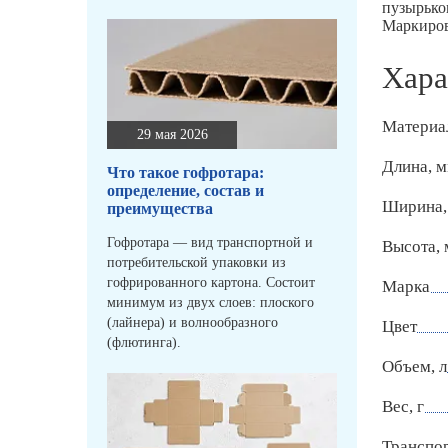
пузырько
Маркиров
Хара
Материа
29 мая 2026
Длина, 
Что такое гофротара:
определение, состав и
Ширина,
преимущества
Гофротара — вид транспортной и
Высота,
потребительской упаковки из
гофрированного картона. Состоит
Марка
минимум из двух слоев: плоского
(лайнера) и волнообразного
Цвет
(флютинга).
Объем, л
Вес, г
Транспо