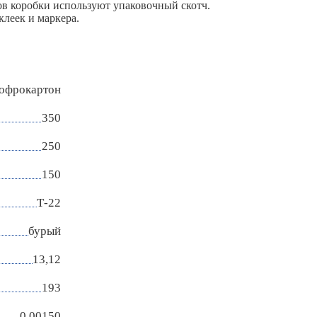
ов коробки используют упаковочный скотч.
леек и маркера.
гофрокартон
350
250
150
Т-22
бурый
13,12
193
0,00150