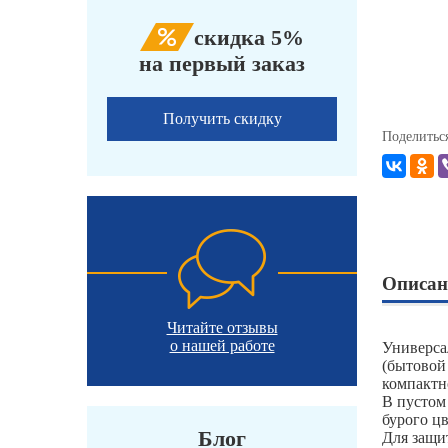
скидка 5%
на первый заказ
Получить скидку
Поделитьс
Описан
Читайте отзывы
о нашей работе
Универса
(бытовой
компактн
В пустом
бурого ц
Блог
Для защи