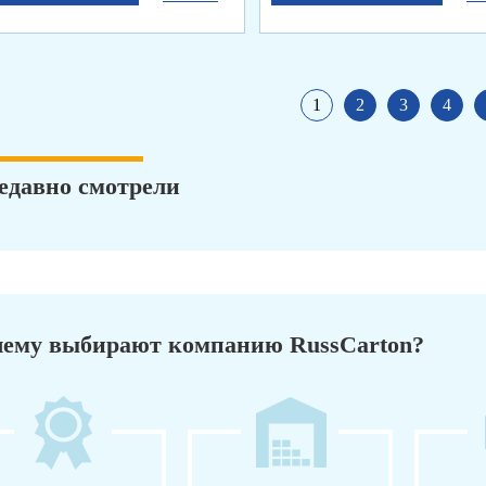
1
2
3
4
едавно смотрели
ему выбирают компанию RussCarton?