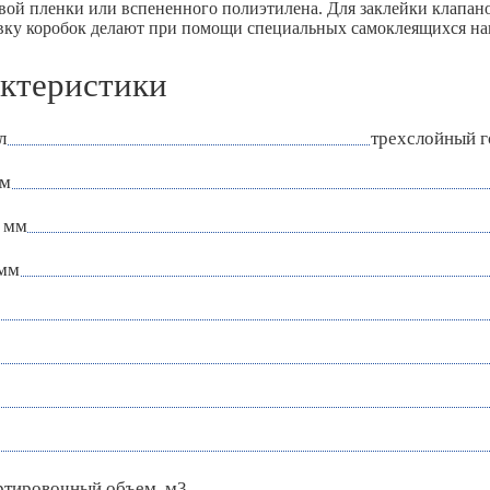
вой пленки или вспененного полиэтилена. Для заклейки клапан
ку коробок делают при помощи специальных самоклеящихся нак
ктеристики
л
трехслойный 
мм
 мм
 мм
ртировочный объем, м3