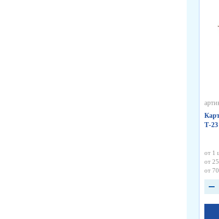
арти
Карт
Т-23
от 1 
от 25
от 70