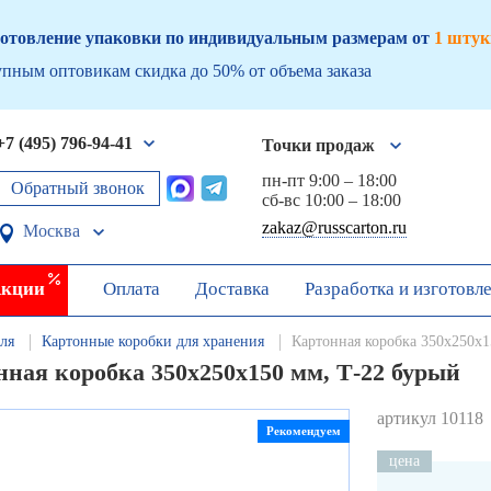
отовление упаковки по индивидуальным размерам от
1 штук
пным оптовикам скидка до 50% от объема заказа
+7 (495) 796-94-41
Точки продаж
пн-пт 9:00 – 18:00
Обратный звонок
сб-вс 10:00 – 18:00
zakaz@russcarton.ru
Москва
кции
Оплата
Доставка
Разработка и изготовл
ля
Картонные коробки для хранения
Картонная коробка 350х250х1
нная коробка 350х250х150 мм, Т-22 бурый
артикул 10118
Рекомендуем
цена