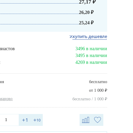
27,17 ₽
26,20 ₽
25,24 ₽
купить дешевле
зиастов
3496 в наличии
3495 в наличии
я
4269 в наличии
ня
бесплатно
₽
от 1 000
хманово
₽
бесплатно / 1 000