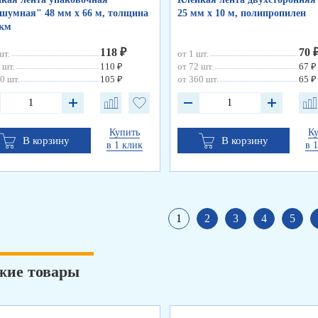
шумная" 48 мм х 66 м, толщина
25 мм х 10 м, полипропилен
мкм
118 ₽
70 
шт.
от 1 шт.
 шт.
110 ₽
от 72 шт.
67 ₽
0 шт.
105 ₽
от 360 шт.
65 ₽
Купить
К
В корзину
В корзину
в 1 клик
в 
1
2
3
4
5
жие товары