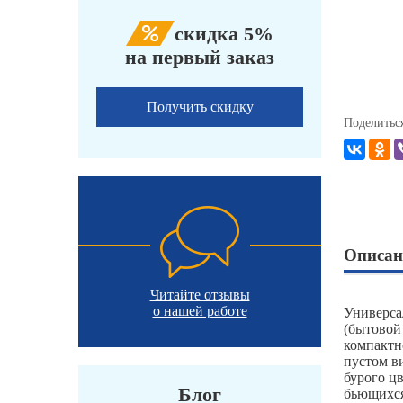
скидка 5%
на первый заказ
Получить скидку
Поделитьс
Описан
Читайте отзывы
о нашей работе
Универса
(бытовой
компактн
пустом в
бурого ц
Блог
бьющихся