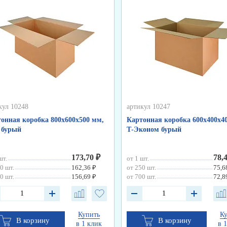
кул 10248
артикул 10247
онная коробка 800х600х500 мм,
Картонная коробка 600х400х4
 бурый
Т-Эконом бурый
173,70 ₽
78,
шт.
от 1 шт.
0 шт.
162,36 ₽
от 250 шт.
75,6
0 шт.
156,69 ₽
от 700 шт.
72,8
Купить
К
В корзину
В корзину
в 1 клик
в 