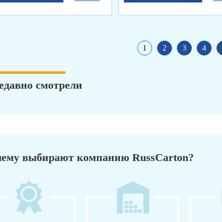
1
2
3
4
едавно смотрели
ему выбирают компанию RussCarton?