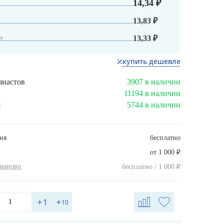
14,34 ₽
13,83 ₽
т
13,33 ₽
купить дешевле
зиастов
3907 в наличии
11194 в наличии
я
5744 в наличии
ня
бесплатно
₽
от 1 000
хманово
₽
бесплатно / 1 000