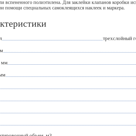
ли вспененного полиэтилена. Для заклейки клапанов коробки и
ри помощи специальных самоклеящихся наклеек и маркера.
ктеристики
л
трехслойный 
мм
 мм
 мм
ртировочный объем, м3