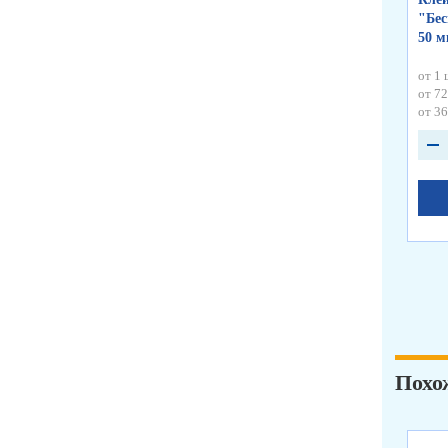
"Бес
50 
от 1 
от 72
от 36
Похо