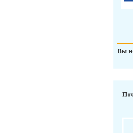
Вы н
Поч