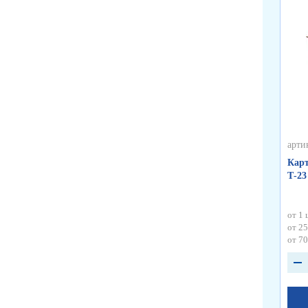
арти
Карт
Т-23
от 1 
от 25
от 70