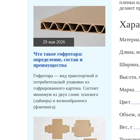
пленки и
делают п
Хара
Материа
29 мая 2026
Длина, 
Что такое гофротара:
определение, состав и
Ширина,
преимущества
Гофротара — вид транспортной и
Высота,
потребительской упаковки из
гофрированного картона. Состоит
Марка
минимум из двух слоев: плоского
(лайнера) и волнообразного
Цвет
(флютинга).
Объем, л
Вес, г
Транспо