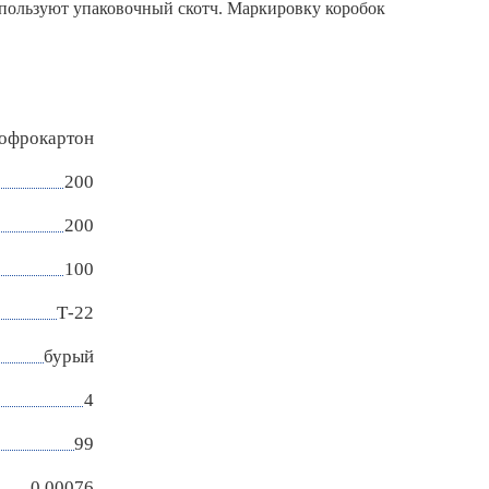
спользуют упаковочный скотч. Маркировку коробок
гофрокартон
200
200
100
Т-22
бурый
4
99
0,00076