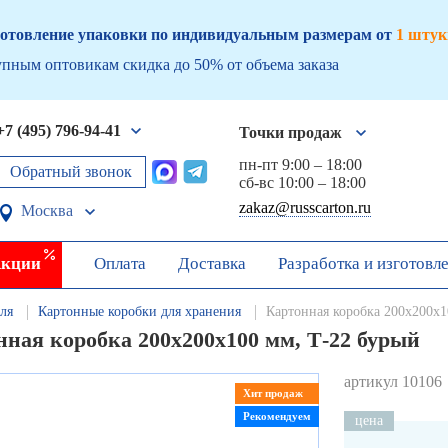
отовление упаковки по индивидуальным размерам от
1 штук
пным оптовикам скидка до 50% от объема заказа
+7 (495) 796-94-41
Точки продаж
пн-пт 9:00 – 18:00
Обратный звонок
сб-вс 10:00 – 18:00
zakaz@russcarton.ru
Москва
кции
Оплата
Доставка
Разработка и изготовл
ля
Картонные коробки для хранения
Картонная коробка 200х200х1
нная коробка 200х200х100 мм, Т-22 бурый
артикул 10106
Хит продаж
Рекомендуем
цена