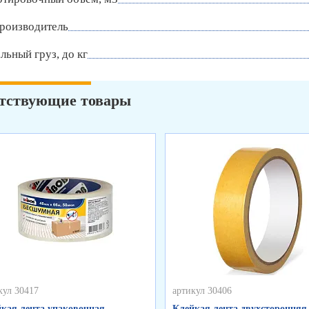
роизводитель
ьный груз, до кг
тствующие товары
кул 30417
артикул 30406
кая лента упаковочная
Клейкая лента двухсторонняя