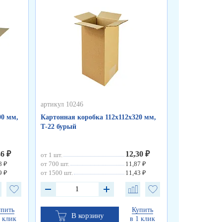
артикул 10246
артикул 10245
00 мм,
Картонная коробка 112х112х320 мм,
Картонный к
Т-22 бурый
Т-11 бурый
46 ₽
12,30 ₽
от 1 шт.
от 1 шт.
8 ₽
от 700 шт.
11,87 ₽
от 500 шт.
9 ₽
от 1500 шт.
11,43 ₽
от 1000 шт.
упить
Купить
В корзину
В к
1 клик
в 1 клик