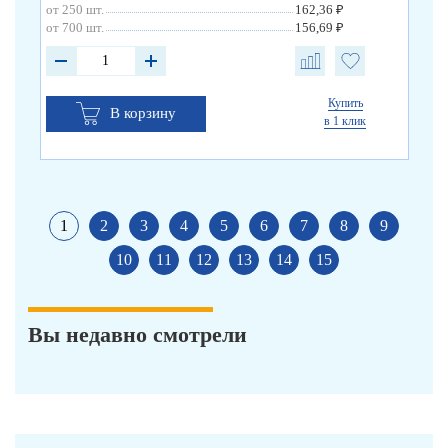
от 250 шт.
162,36 ₽
от 
от 700 шт.
156,69 ₽
от 
Купить
В корзину
в 1 клик
1
2
3
4
5
6
7
8
9
10
11
12
13
14
15
Вы недавно смотрели