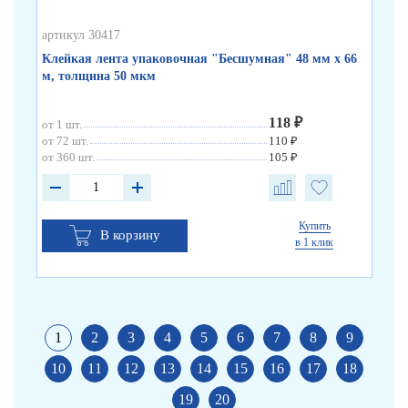
артикул 30417
арт
Клейкая лента упаковочная "Бесшумная" 48 мм х 66
Кл
м, толщина 50 мкм
по
118 ₽
от 1 шт.
от 
от 72 шт.
110 ₽
от 
от 360 шт.
105 ₽
от 
Купить
В корзину
в 1 клик
1
2
3
4
5
6
7
8
9
10
11
12
13
14
15
16
17
18
19
20