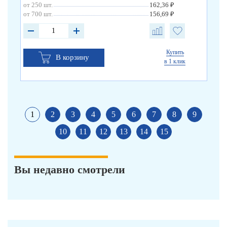
от 250 шт.
162,36 ₽
от 
от 700 шт.
156,69 ₽
от 
Купить
В корзину
в 1 клик
1
2
3
4
5
6
7
8
9
10
11
12
13
14
15
Вы недавно смотрели