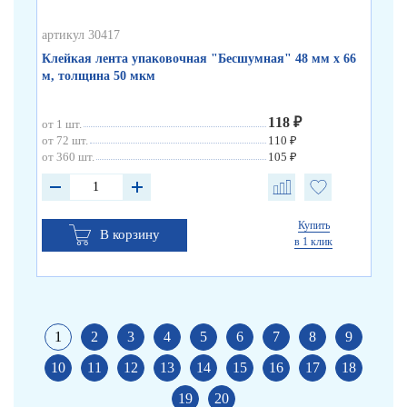
артикул 30417
арт
Клейкая лента упаковочная "Бесшумная" 48 мм х 66
Кл
м, толщина 50 мкм
по
118 ₽
от 1 шт.
от 
от 72 шт.
110 ₽
от 
от 360 шт.
105 ₽
от 
Купить
В корзину
в 1 клик
1
2
3
4
5
6
7
8
9
10
11
12
13
14
15
16
17
18
19
20