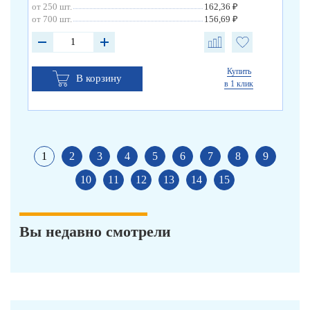
от 250 шт.
162,36 ₽
от 
от 700 шт.
156,69 ₽
от 
Купить
В корзину
в 1 клик
1
2
3
4
5
6
7
8
9
10
11
12
13
14
15
Вы недавно смотрели