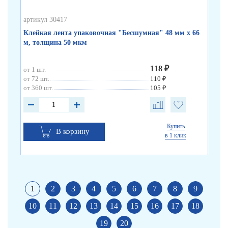
артикул 30417
арт
Клейкая лента упаковочная "Бесшумная" 48 мм х 66
Кл
м, толщина 50 мкм
по
118 ₽
от 1 шт.
от 
от 72 шт.
110 ₽
от 
от 360 шт.
105 ₽
от 
Купить
В корзину
в 1 клик
1
2
3
4
5
6
7
8
9
10
11
12
13
14
15
16
17
18
19
20