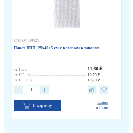
артикул 30425
арт
Пакет ВПП, 25х40+5 см с клеевым клапаном
Па
11,60 ₽
от 1 шт.
от 
от 100 шт.
10,70 ₽
от 
от 1000 шт.
10,20 ₽
от 
Купить
В корзину
в 1 клик