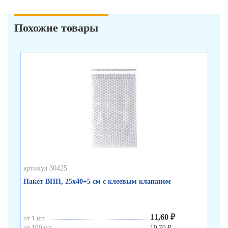
Похожие товары
артикул 30425
арт
Пакет ВПП, 25х40+5 см с клеевым клапаном
Па
11,60 ₽
от 1 шт.
от 
от 100 шт.
10,70 ₽
от 