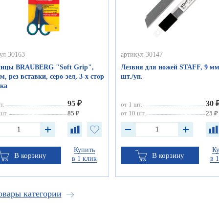
ул 30163
артикул 30147
ицы BRAUBERG "Soft Grip",
Лезвия для ножей STAFF, 9 мм
м, рез вставки, серо-зел, 3-х стор
шт./уп.
чка
95 ₽
30 
т.
от 1 шт.
шт.
85 ₽
от 10 шт.
25 ₽
Купить
К
В корзину
В корзину
в 1 клик
в 
овары категории