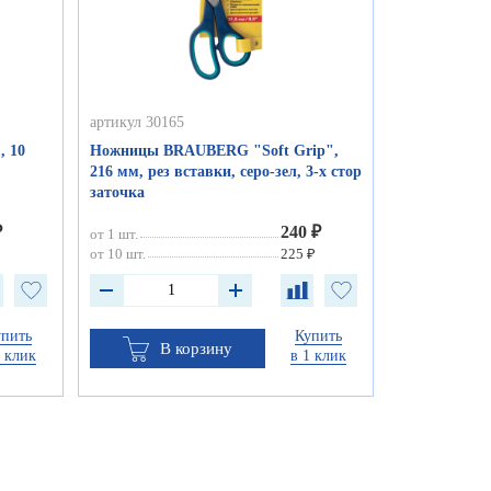
артикул 30165
, 10
Ножницы BRAUBERG "Soft Grip",
216 мм, рез вставки, серо-зел, 3-х стор
заточка
₽
240 ₽
от 1 шт.
от 10 шт.
225 ₽
упить
Купить
В корзину
1 клик
в 1 клик