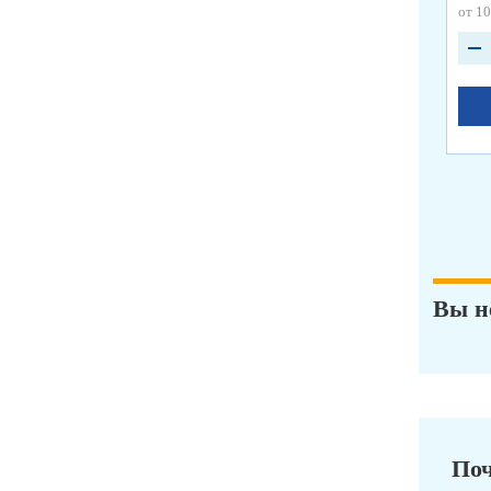
от 10
Вы н
Поч