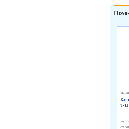
Похо
арти
Карт
Т-11
от 1 
от 50