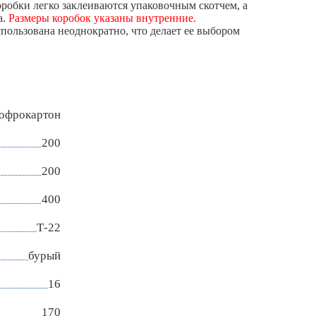
робки легко заклеиваются упаковочным скотчем, а
а.
Размеры коробок указаны внутренние.
пользована неоднократно, что делает ее выбором
гофрокартон
200
200
400
Т-22
бурый
16
170