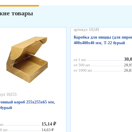
жие товары
артикул 10249
Коробка для пиццы (для пирог
400х400х40 мм, Т-22 бурый
30,
от 1 шт.
от 500 шт.
28,9
от 1000 шт.
26,8
кул 10253
онный короб 255х255х65 мм,
 бурый
15,14 ₽
шт.
0 шт.
14,63 ₽