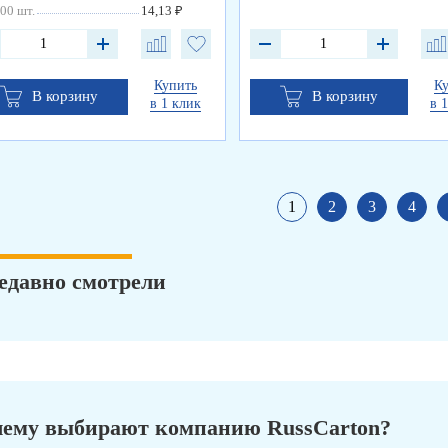
00 шт.
14,13 ₽
Купить
К
В корзину
В корзину
в 1 клик
в 
1
2
3
4
едавно смотрели
ему выбирают компанию RussCarton?