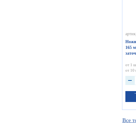
артик
Ножн
165 м
зато
от 1 ш
от 10 
Все т