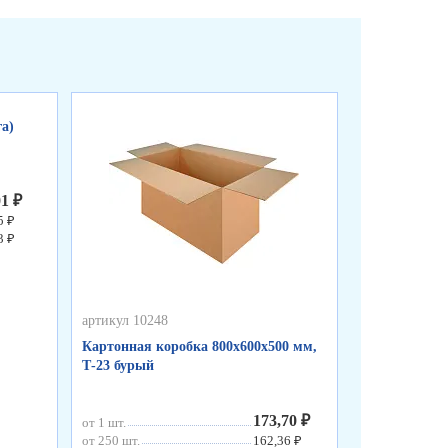
а)
01 ₽
5 ₽
3 ₽
артикул 10248
артикул 10247
Картонная коробка 800х600х500 мм,
Картонная ко
Т-23 бурый
Т-Эконом бу
173,70 ₽
от 1 шт.
от 1 шт.
от 250 шт.
162,36 ₽
от 250 шт.