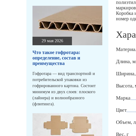
полиэтил
маркиров
Коробка 
номер од
Хара
29 мая 2026
Материа
Что такое гофротара:
определение, состав и
Длина, 
преимущества
Ширина,
Гофротара — вид транспортной и
потребительской упаковки из
Высота,
гофрированного картона. Состоит
минимум из двух слоев: плоского
Марка
(лайнера) и волнообразного
(флютинга).
Цвет
Объем, л
Вес, г