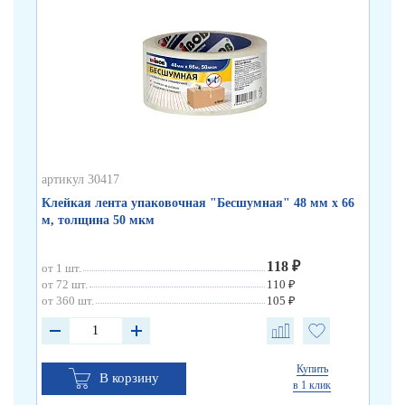
артикул 30417
арт
Клейкая лента упаковочная "Бесшумная" 48 мм х 66
Кл
м, толщина 50 мкм
по
118 ₽
от 1 шт.
от 
от 72 шт.
110 ₽
от 
от 360 шт.
105 ₽
от 
Купить
В корзину
в 1 клик