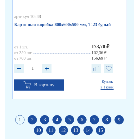
артикул 10248
арт
Картонная коробка 800х600х500 мм, Т-23 бурый
Ка
173,70 ₽
от 1 шт.
от 
от 250 шт.
162,36 ₽
от 
от 700 шт.
156,69 ₽
от 
Купить
В корзину
в 1 клик
1
2
3
4
5
6
7
8
9
10
11
12
13
14
15