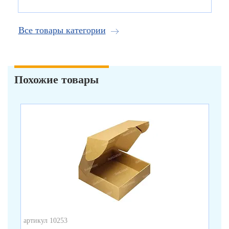
Все товары категории
Похожие товары
арт
Ко
бу
от 
от 
от 
артикул 10253