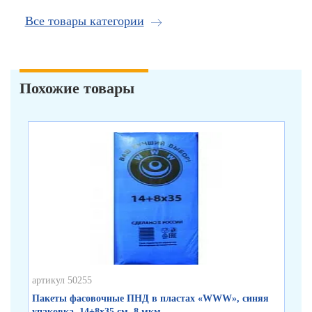
Все товары категории
Похожие товары
артикул 50255
арт
Пакеты фасовочные ПНД в пластах «WWW», синяя
Па
упаковка, 14+8х35 см, 8 мкм