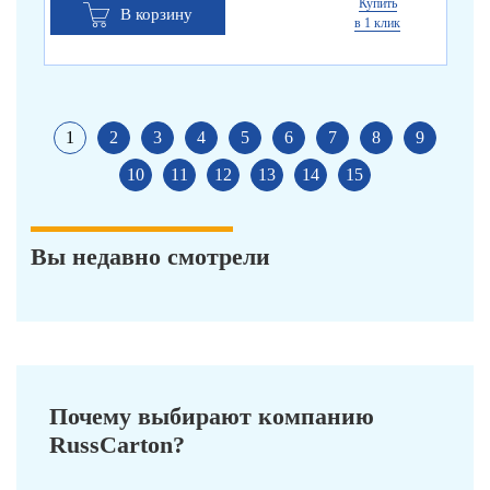
Купить
В корзину
в 1 клик
1
2
3
4
5
6
7
8
9
10
11
12
13
14
15
Вы недавно смотрели
Почему выбирают компанию
RussCarton?