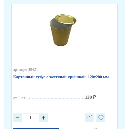
артикул 30421
арт
Картонный тубус с жестяной крышкой, 120х200 мм
Бе
130 ₽
от 1 шт.
от 
от 
от 