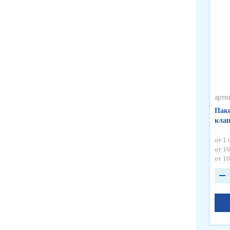
арти
Паке
кла
от 1 
от 10
от 10