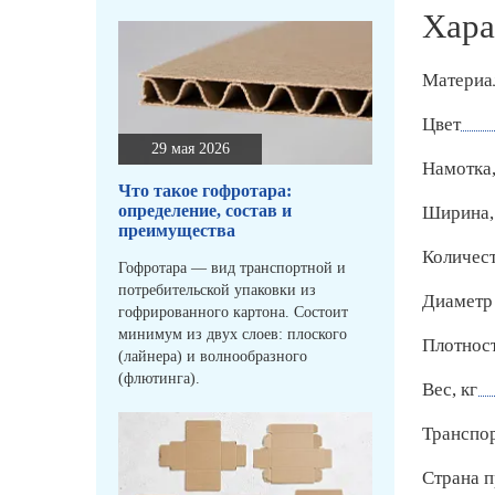
Хара
Материа
Цвет
29 мая 2026
Намотка,
Что такое гофротара:
определение, состав и
Ширина,
преимущества
Количест
Гофротара — вид транспортной и
потребительской упаковки из
Диаметр
гофрированного картона. Состоит
минимум из двух слоев: плоского
Плотност
(лайнера) и волнообразного
(флютинга).
Вес, кг
Транспо
Страна п