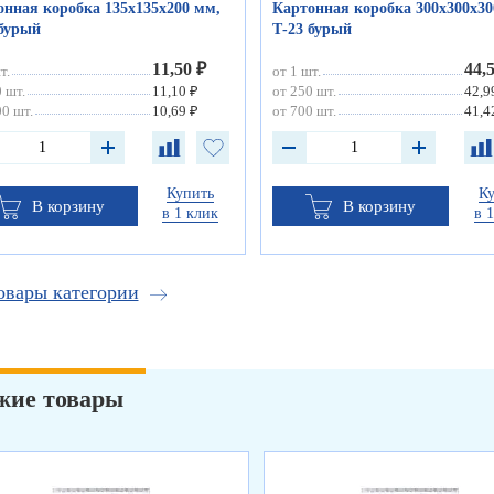
онная коробка 135х135х200 мм,
Картонная коробка 300х300х30
 бурый
Т-23 бурый
11,50 ₽
44,
т.
от 1 шт.
 шт.
11,10 ₽
от 250 шт.
42,9
0 шт.
10,69 ₽
от 700 шт.
41,4
Купить
К
В корзину
В корзину
в 1 клик
в 
овары категории
жие товары