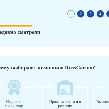
1
2
3
4
едавно смотрели
ему выбирают компанию RussCarton?
На рынке
Продаем оптом и в
Выполн
с 2008 года
розницу