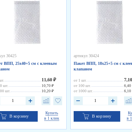
кул 30425
артикул 30424
т ВПП, 25х40+5 см с клеевым
Пакет ВПП, 18х25+5 см с кле
паном
клапаном
11,60 ₽
7,1
шт.
от 1 шт.
0 шт.
10,70 ₽
от 100 шт.
6,40
00 шт.
10,20 ₽
от 1000 шт.
6,10
Купить
К
В корзину
В корзину
в 1 клик
в 