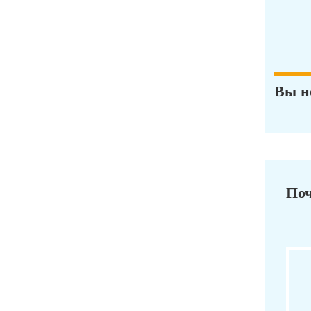
Вы н
Поч