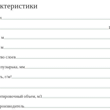
ктеристики
л
 м
 м
во слоев
 пузырька, мм
ь, г/м²
ртировочный объем, м3
роизводитель