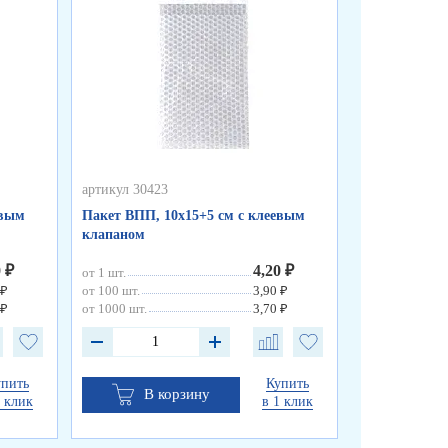
артикул 30423
артикул 30419
евым
Пакет ВПП, 10х15+5 см с клеевым
Пленка возд
клапаном
"Стандарт" д
0 ₽
4,20 ₽
от 1 шт.
от 1 шт.
 ₽
от 100 шт.
3,90 ₽
от 30 шт.
 ₽
от 1000 шт.
3,70 ₽
от 60 шт.
упить
Купить
В корзину
В к
1 клик
в 1 клик