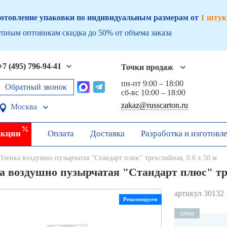
отовление упаковки по индивидуальным размерам от
1 штук
пным оптовикам скидка до 50% от объема заказа
+7 (495) 796-94-41
Точки продаж
пн-пт 9:00 – 18:00
Обратный звонок
сб-вс 10:00 – 18:00
zakaz@russcarton.ru
Москва
кции
Оплата
Доставка
Разработка и изготовл
Пленка воздушно пузырчатая "Стандарт плюс" трехслойная, 0.6 х 50 м
 воздушно пузырчатая "Стандарт плюс" тре
артикул 30132
Рекомендуем
цена