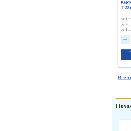
Карт
Т-22
от 1 ш
от 700
от 150
Все т
Похо