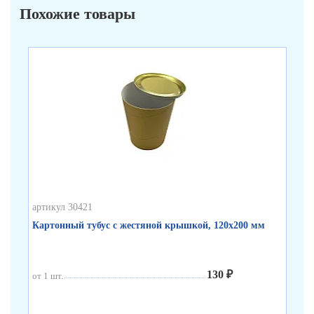
Похожие товары
артикул 30421
арт
Картонный тубус с жестяной крышкой, 120х200 мм
Бе
130 ₽
от 1 шт.
от 
от 
от 