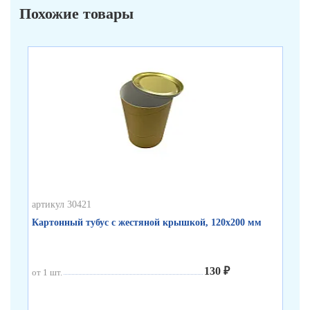
Похожие товары
артикул 30421
арт
Картонный тубус с жестяной крышкой, 120х200 мм
Бе
130 ₽
от 1 шт.
от 
от 
от 