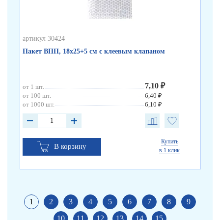
артикул 30424
арт
Пакет ВПП, 18х25+5 см с клеевым клапаном
Па
7,10 ₽
от 1 шт.
от 
от 100 шт.
6,40 ₽
от 
от 1000 шт.
6,10 ₽
от 
Купить
В корзину
в 1 клик
1
2
3
4
5
6
7
8
9
10
11
12
13
14
15