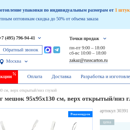
отовление упаковки по индивидуальным размерам от
1 штук
пным оптовикам скидка до 50% от объема заказа
+7 (495) 796-94-41
Точки продаж
пн-пт 9:00 – 18:00
Обратный звонок
сб-вс 10:00 – 18:00
zakaz@russcarton.ru
Москва
кции
Оплата
Доставка
Разработка и изготовл
0 см, верх открытый/низ глухой
г мешок 95х95х130 см, верх открытый/низ г
артикул 30391
Рекомендуем
цена