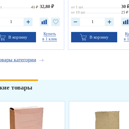
32,80 ₽
30 
т.
41 ₽
от 1 шт.
от 10 шт.
25 ₽
Купить
К
В корзину
В корзину
в 1 клик
в 
овары категории
жие товары