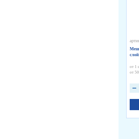
арти
Меш
слой
от 1 
от 50