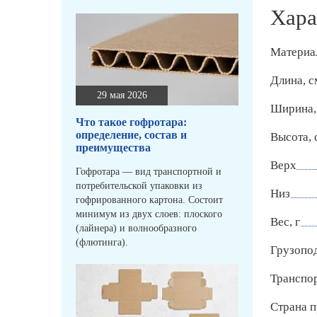
Хара
Материа
Длина, с
29 мая 2026
Ширина,
Что такое гофротара:
определение, состав и
Высота, 
преимущества
Верх
Гофротара — вид транспортной и
потребительской упаковки из
Низ
гофрированного картона. Состоит
минимум из двух слоев: плоского
Вес, г
(лайнера) и волнообразного
(флютинга).
Грузопод
Транспо
Страна п