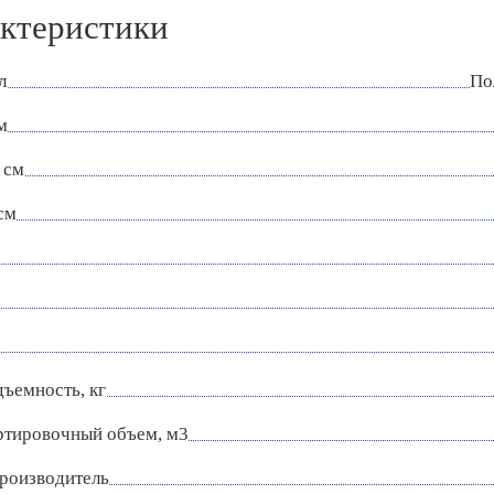
ктеристики
л
По
м
 см
см
ъемность, кг
ртировочный объем, м3
роизводитель