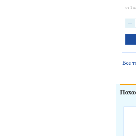
от 1 ш
Все т
Похо