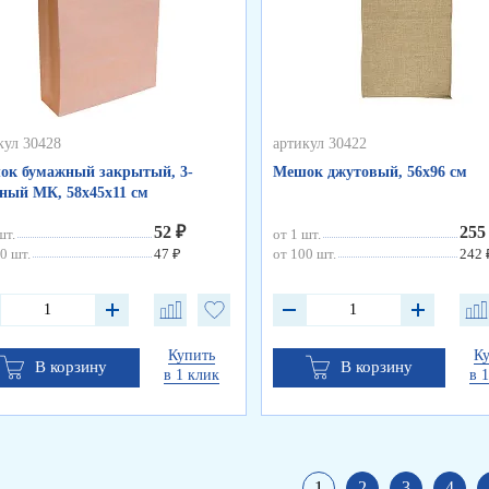
кул 30428
артикул 30422
ок бумажный закрытый, 3-
Мешок джутовый, 56х96 см
ный МК, 58х45х11 см
52 ₽
255
шт.
от 1 шт.
0 шт.
47 ₽
от 100 шт.
242 
Купить
К
В корзину
В корзину
в 1 клик
в 
1
2
3
4