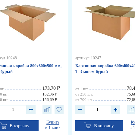
кул 10248
артикул 10247
онная коробка 800х600х500 мм,
Картонная коробка 600х400х4
 бурый
Т-Эконом бурый
173,70 ₽
78,
шт.
от 1 шт.
0 шт.
162,36 ₽
от 250 шт.
75,6
0 шт.
156,69 ₽
от 700 шт.
72,8
Купить
К
В корзину
В корзину
в 1 клик
в 