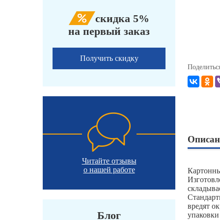
скидка 5%
на первый заказ
Получить скидку
Поделитьс
Описан
Читайте отзывы
о нашей работе
Картонны
Изготовл
складыва
Стандарт
вредят о
Блог
упаковки