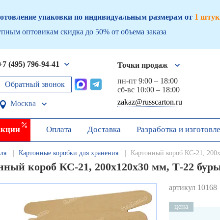
отовление упаковки по индивидуальным размерам от
1 штук
пным оптовикам скидка до 50% от объема заказа
+7 (495) 796-94-41
Точки продаж
пн-пт 9:00 – 18:00
Обратный звонок
сб-вс 10:00 – 18:00
zakaz@russcarton.ru
Москва
кции
Оплата
Доставка
Разработка и изготовл
ля
Картонные коробки для хранения
Картонный короб КС-21, 200
нный короб КС-21, 200х120х30 мм, Т-22 бур
артикул 10168
цена