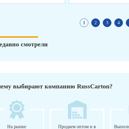
1
2
3
4
едавно смотрели
ему выбирают компанию RussCarton?
На рынке
Продаем оптом и в
Выполн