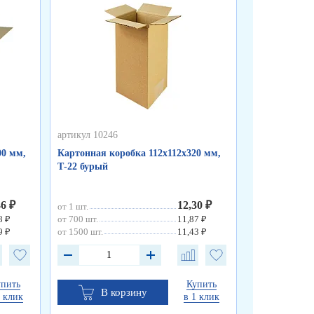
артикул 10246
артикул 10245
00 мм,
Картонная коробка 112х112х320 мм,
Картонный к
Т-22 бурый
Т-11 бурый
46 ₽
12,30 ₽
от 1 шт.
от 1 шт.
8 ₽
от 700 шт.
11,87 ₽
от 500 шт.
9 ₽
от 1500 шт.
11,43 ₽
от 1000 шт.
упить
Купить
В корзину
В к
1 клик
в 1 клик