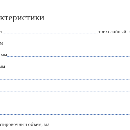
ктеристики
л
трехслойный 
мм
 мм
 мм
ртировочный объем, м3