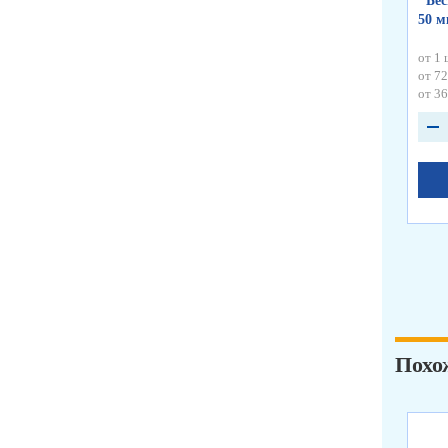
"Бес
50 
от 1 
от 72
от 36
Похо