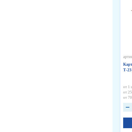
арти
Карт
Т-23
от 1 
от 25
от 70