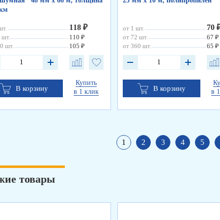
шумная" 48 мм х 66 м, толщина
25 мм х 10 м, полипропилен
мкм
118 ₽
70 
шт.
от 1 шт.
 шт.
110 ₽
от 72 шт.
67 ₽
0 шт.
105 ₽
от 360 шт.
65 ₽
Купить
К
В корзину
В корзину
в 1 клик
в 
1
2
3
4
5
жие товары