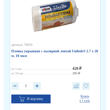
артикул 70050
арт
Пленка укрывная с малярной лентой Unibob® 2.7 х 20
Те
м, 10 мкм
80
420 ₽
от 1 шт.
от 
от 10 шт.
395 ₽
от 
Купить
В корзину
в 1 клик