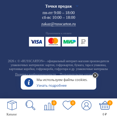
Точки продаж
пн-пт 9:00 – 18:00
сб-вс 10:00 – 18:00
zakaz@russcarton.ru
Принимаем к оплате
2026 г. © «RUSSCARTON» - официальный интернет-магазин производителя
упаковочных материалов: картон, гофрокартон, бумага, тара и упаковка,
картонные коробки, гофрокороба, гофротара и др. упаковочные материалы
Политика конфиденциальности
Пользовательское соглашение
Мы используем файлы cookies.
Узнать подробнее
0
0
0
Каталог
0 ₽