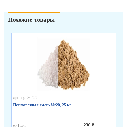
Похожие товары
артикул 30427
арт
Пескосоляная смесь 80/20, 25 кг
Пл
33
230 ₽
от 1 шт.
от 