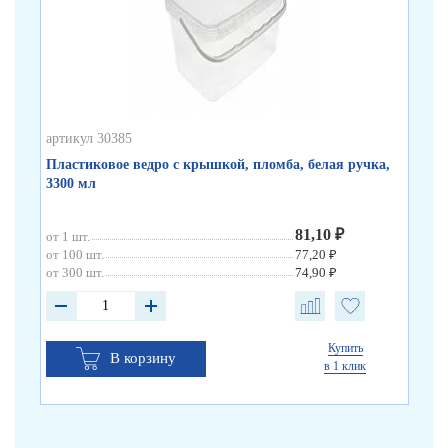
артикул 30385
арт
Пластиковое ведро с крышкой, пломба, белая ручка,
Тен
3300 мл
81,10 ₽
от 1 шт.
от 
от 100 шт.
77,20 ₽
от 300 шт.
74,90 ₽
Купить
В корзину
в 1 клик