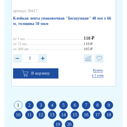
артикул 30417
арт
Клейкая лента упаковочная "Бесшумная" 48 мм х 66
Кл
м, толщина 50 мкм
по
118 ₽
от 1 шт.
от 
от 72 шт.
110 ₽
от 
от 360 шт.
105 ₽
от 
Купить
В корзину
в 1 клик
1
2
3
4
5
6
7
8
9
10
11
12
13
14
15
16
17
18
19
20