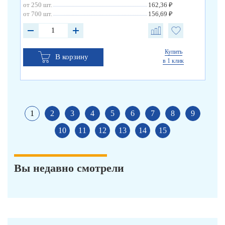
от 250 шт.
162,36 ₽
от 
от 700 шт.
156,69 ₽
от 
Купить
В корзину
в 1 клик
1
2
3
4
5
6
7
8
9
10
11
12
13
14
15
Вы недавно смотрели