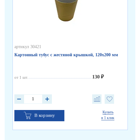
артикул 30421
арт
Картонный тубус с жестяной крышкой, 120х200 мм
Бе
130 ₽
от 1 шт.
от 
от 
от 
Купить
В корзину
в 1 клик