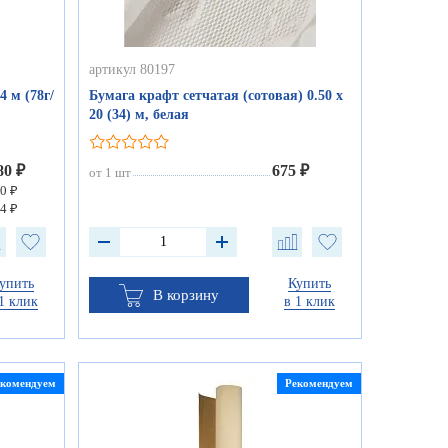
артикул 80197
4 м (78г/
Бумага крафт сетчатая (сотовая) 0.50 х
20 (34) м, белая
80 ₽
675 ₽
от 1 шт
0 ₽
4 ₽
упить
Купить
В корзину
1 клик
в 1 клик
екомендуем
Рекомендуем