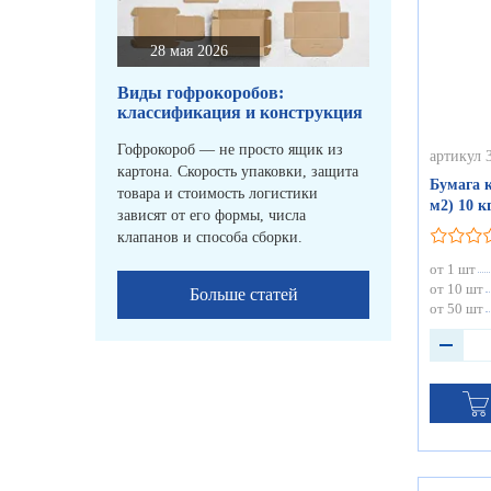
28 мая 2026
Виды гофрокоробов:
классификация и конструкция
Гофрокороб — не просто ящик из
артикул 
картона. Скорость упаковки, защита
Бумага к
товара и стоимость логистики
м2) 10 к
зависят от его формы, числа
клапанов и способа сборки.
от 1 шт
от 10 шт
Больше статей
от 50 шт