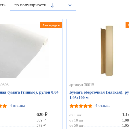
ать
по популярности
Хит продаж
30303
артикул 30015
ая бумага (тишью), рулон 0.84
Бумага оберточная (мягкая), р
1.05х100 м
4 отзыва
4 отзыва
620 ₽
1.1
от 1 шт
589 ₽
от 10 шт
1.08
578 ₽
от 50 шт
1.05