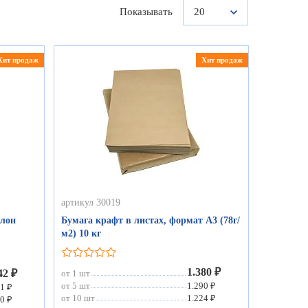
Показывать
20
Хит продаж
Хит продаж
артикул 30019
улон
Бумага крафт в листах, формат А3 (78г/
м2) 10 кг
1.380 ₽
42 ₽
от 1 шт
от 5 шт
1.290 ₽
1 ₽
от 10 шт
1.224 ₽
0 ₽