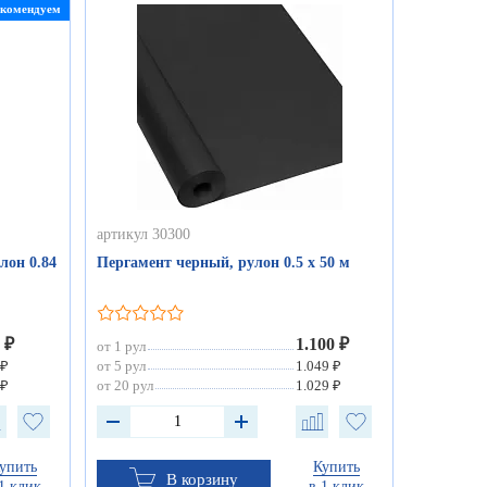
екомендуем
артикул 30300
лон 0.84
Пергамент черный, рулон 0.5 х 50 м
 ₽
1.100 ₽
от 1 рул
 ₽
от 5 рул
1.049 ₽
 ₽
от 20 рул
1.029 ₽
упить
Купить
В корзину
1 клик
в 1 клик