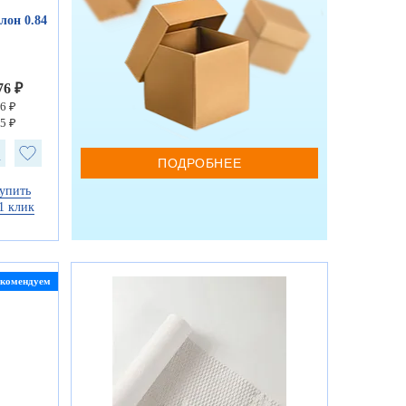
лон 0.84
76 ₽
6 ₽
5 ₽
ПОДРОБНЕЕ
упить
1 клик
екомендуем