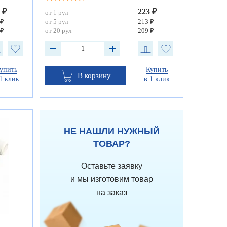
 ₽
223 ₽
от 1 рул
 ₽
от 5 рул
213 ₽
 ₽
от 20 рул
209 ₽
упить
Купить
В корзину
1 клик
в 1 клик
НЕ НАШЛИ НУЖНЫЙ
ТОВАР?
Оставьте заявку
и мы изготовим товар
на заказ