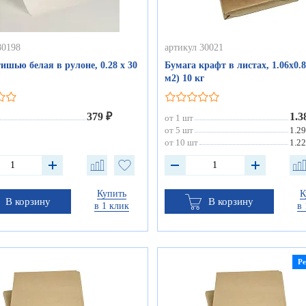
80198
артикул 30021
ишью белая в рулоне, 0.28 х 30
Бумага крафт в листах, 1.06х0.8
м2) 10 кг
379 ₽
1.3
от 1 шт
от 5 шт
1.29
от 10 шт
1.22
Купить
К
В корзину
В корзину
в 1 клик
в 
Р