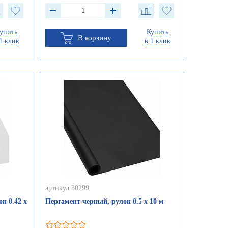
упить
Купить
В корзину
1 клик
в 1 клик
артикул 30299
н 0.42 х
Пергамент черный, рулон 0.5 х 10 м