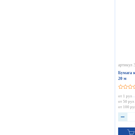
артикул 
Бумага 
20 м
от 1 рул
от 50 рул
от 100 ру