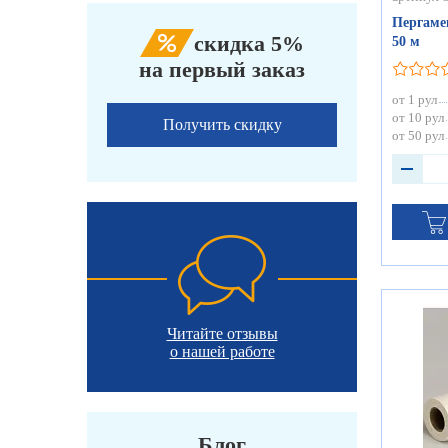
Пергаме
скидка 5%
50 м
на первый заказ
от 1 рул
от 10 рул
Получить скидку
от 50 рул
Читайте отзывы
о нашей работе
Блог