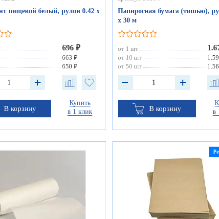
нт пищевой белый, рулон 0.42 х
Папиросная бумага (тишью), ру
х 30 м
696 ₽
1.6
от 1 шт
663 ₽
от 10 шт
1.59
650 ₽
от 50 шт
1.56
Купить
К
В корзину
В корзину
в 1 клик
в 
Р