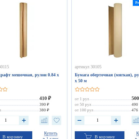
Р
30115
артикул 30105
крафт мешочная, рулон 0.84 х
Бумага оберточная (мягкая), ру
х 50 м
410 ₽
500
от 1 рул
390 ₽
от 50 рул
490
л
380 ₽
от 100 рул
476
Купить
К
В корзину
В корзину
в 1 клик
в 