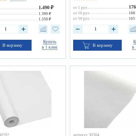
176
1.490 ₽
от 1 рул
от 10 рул
168
1.390 ₽
от 50 рул
165
1.350 ₽
Купить
К
В корзину
В корзину
в 1 клик
в 
30292
артикул 30304