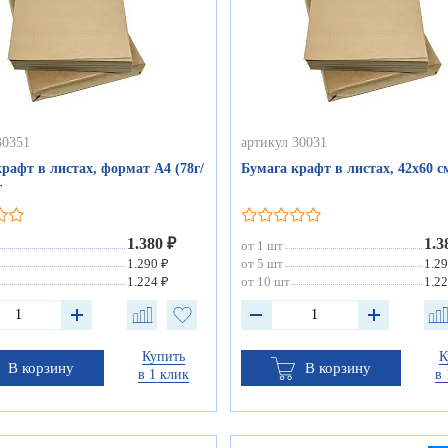
30351
артикул 30031
рафт в листах, формат А4 (78г/
Бумага крафт в листах, 42х60 см
г
1.380 ₽
1.3
от 1 шт
1.290 ₽
от 5 шт
1.29
1.224 ₽
от 10 шт
1.22
Купить
К
В корзину
В корзину
в 1 клик
в 