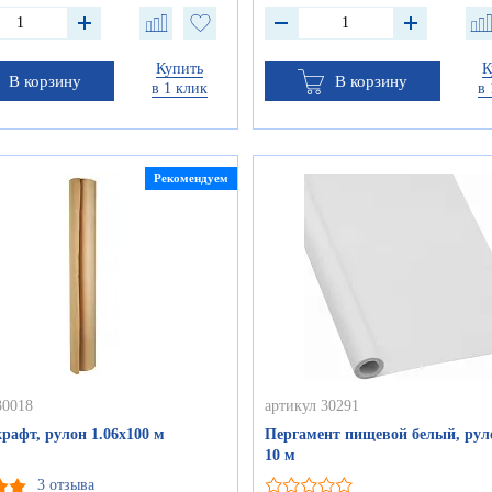
Купить
К
В корзину
В корзину
в 1 клик
в 
Рекомендуем
30018
артикул 30291
рафт, рулон 1.06х100 м
Пергамент пищевой белый, руло
10 м
3 отзыва