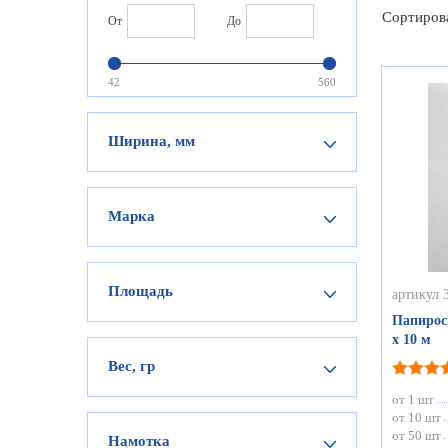
Сортиров
От
До
42
560
Ширина, мм
Марка
Площадь
артикул 
Папиросн
х 10 м
Вес, гр
от 1 шт
от 10 шт
от 50 шт
Намотка