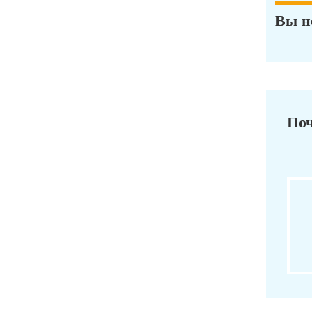
Вы н
Поч