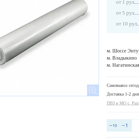
от 1 рул
от 5 рул
от 10 рул
м. Шоссе Энту
м. Владыкино
м. Нагатинска
Самовывоз сегод
Доставка 1-2 дня
ПВЗ в МО с. Ра