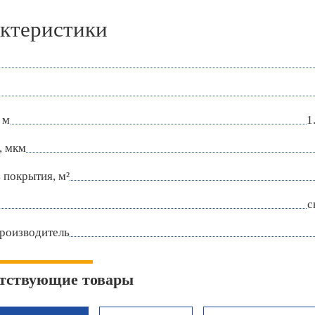
ктеристики
 м
1
, мкм
покрытия, м²
с
роизводитель
тствующие товары