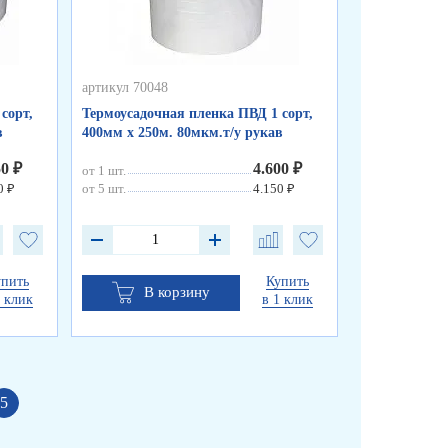
артикул 70048
артикул 70047
сорт,
Термоусадочная пленка ПВД 1 сорт,
Термоусадочн
в
400мм х 250м. 80мкм.т/у рукав
500мм х 250м
50 ₽
4.600 ₽
от 1 шт.
от 1 шт.
0 ₽
от 5 шт.
4.150 ₽
от 5 шт.
упить
Купить
В корзину
В к
1 клик
в 1 клик
5