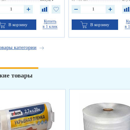
Купить
К
В корзину
В корзину
в 1 клик
в 
овары категории
жие товары