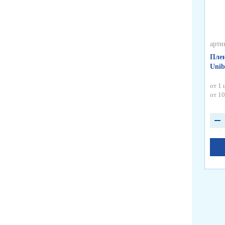
арти
Плен
Unib
от 1 
от 10