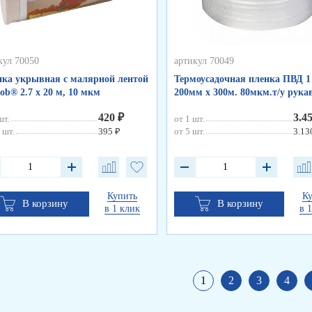
кул 70050
артикул 70049
ка укрывная с малярной лентой
Термоусадочная пленка ПВД 1 
ob® 2.7 х 20 м, 10 мкм
200мм х 300м. 80мкм.т/у рука
420 ₽
3.4
шт.
от 1 шт.
 шт.
395 ₽
от 5 шт.
3.13
Купить
К
В корзину
В корзину
в 1 клик
в 
1
2
3
4