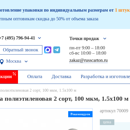
отовление упаковки по индивидуальным размерам от
1 штук
пным оптовикам скидка до 50% от объема заказа
+7 (495) 796-94-41
Точки продаж
пн-пт 9:00 – 18:00
Обратный звонок
сб-вс 10:00 – 18:00
zakaz@russcarton.ru
Москва
кции
Оплата
Доставка
Разработка и изготовл
полиэтиленовая 2 сорт, 100 мкм, 1.5х100 м
 полиэтиленовая 2 сорт, 100 мкм, 1.5х100 м
артикул 70009
Рекомендуем
цена