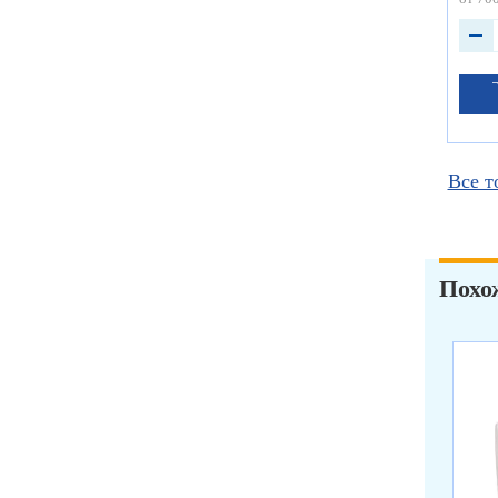
Все т
Похо