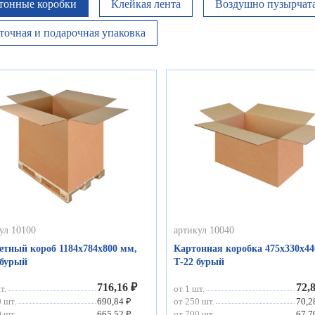
тонные коробки
Клейкая лента
Воздушно пузырчата
точная и подарочная упаковка
ул 10100
артикул 10040
етный короб 1184х784х800 мм,
Картонная коробка 475х330х44
 бурый
Т-22 бурый
716,16 ₽
72,
т.
от 1 шт.
 шт.
690,84 ₽
от 250 шт.
70,2
 шт.
665,52 ₽
от 700 шт.
67,7