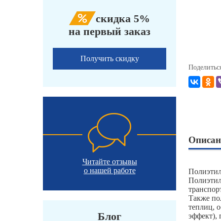
скидка 5%
на первый заказ
Получить скидку
Поделитьс
Описан
Читайте отзывы
о нашей работе
Полиэтил
Полиэтиле
транспор
Также по
теплиц, 
Блог
эффект),