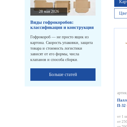
Кар
28 мая 2026
Цве
Виды гофрокоробов:
классификация и конструкция
Гофрокороб — не просто ящик из
картона. Скорость упаковки, защита
товара и стоимость логистики
зависят от его формы, числа
клапанов и способа сборки.
Больше статей
артик
Палл
П-32
от 1 ш
от 250
от 700