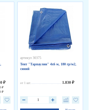
артикул 30375
артикул 30374
,
Тент "Тарпаулин" 4х6 м, 180 гр/м2,
Тент "Тарпау
синий
синий
10 ₽
1.830 ₽
от 1 шт.
от 1 шт.
0 ₽
0 ₽