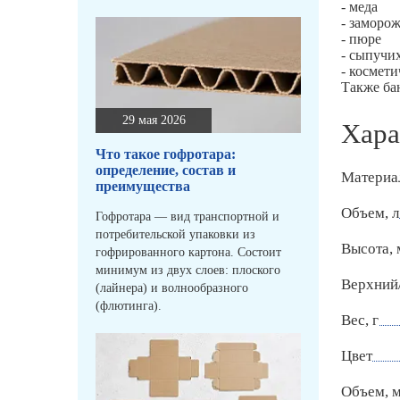
- меда
- заморо
- пюре
- сыпучи
- космети
Также ба
29 мая 2026
Хара
Что такое гофротара:
определение, состав и
Материа
преимущества
Объем, л
Гофротара — вид транспортной и
потребительской упаковки из
Высота,
гофрированного картона. Состоит
минимум из двух слоев: плоского
Верхний
(лайнера) и волнообразного
(флютинга).
Вес, г
Цвет
Объем, 