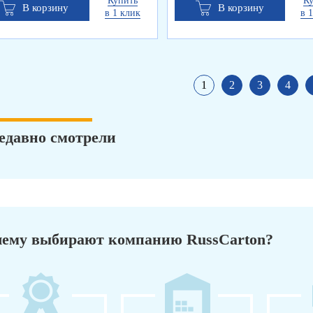
Купить
К
В корзину
В корзину
в 1 клик
в 
1
2
3
4
едавно смотрели
ему выбирают компанию RussCarton?