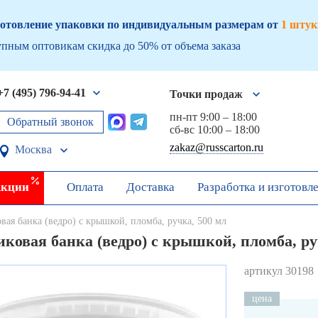
отовление упаковки по индивидуальным размерам от
1 штук
пным оптовикам скидка до 50% от объема заказа
+7 (495) 796-94-41
Точки продаж
пн-пт 9:00 – 18:00
Обратный звонок
сб-вс 10:00 – 18:00
zakaz@russcarton.ru
Москва
кции
Оплата
Доставка
Разработка и изготовл
вая банка (ведро) с крышкой, пломба, ручка, 500 мл
ковая банка (ведро) с крышкой, пломба, ру
артикул 30198
цена