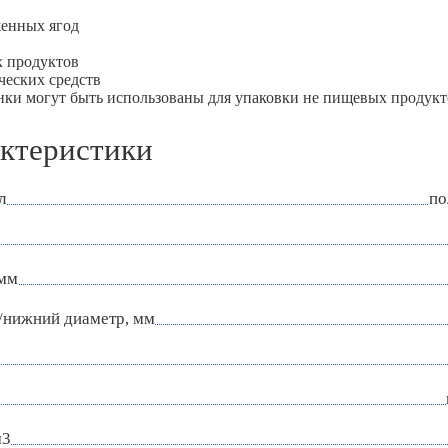
женных ягод
х продуктов
ческих средств
нки могут быть использованы для упаковки не пищевых продукт
ктеристики
л
по
 мм
/нижний диаметр, мм
м3