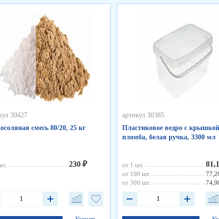
кул 30427
артикул 30385
осоляная смесь 80/20, 25 кг
Пластиковое ведро с крышкой
пломба, белая ручка, 3300 мл
230 ₽
81,
шт.
от 1 шт.
от 100 шт.
77,2
от 300 шт.
74,9