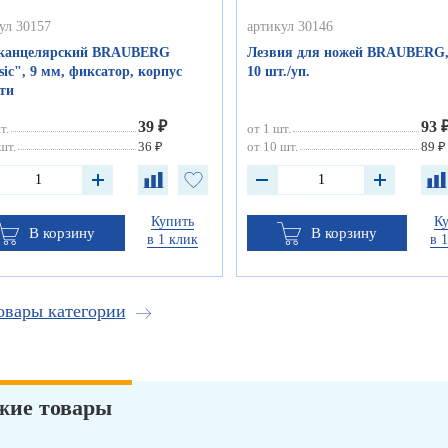
ул 30157
артикул 30146
канцелярский BRAUBERG
Лезвия для ножей BRAUBERG,
sic", 9 мм, фиксатор, корпус
10 шт./уп.
ти
39 ₽
93 
т.
от 1 шт.
шт.
36 ₽
от 10 шт.
89 ₽
Купить
К
В корзину
В корзину
в 1 клик
в 
овары категории
жие товары