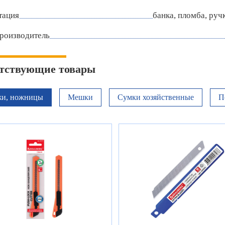
тация
банка, пломба, руч
роизводитель
тствующие товары
и, ножницы
Мешки
Сумки хозяйственные
П