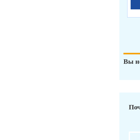
Вы н
Поч