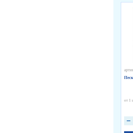
арти
Песк
от 1 