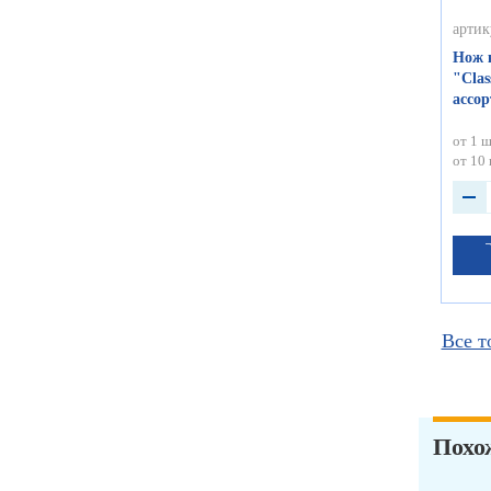
артик
Нож 
"Clas
ассор
от 1 ш
от 10 
Все т
Похо