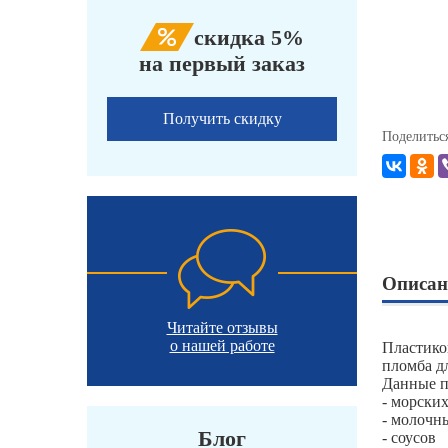
скидка 5%
на первый заказ
Получить скидку
Поделитьс
Описан
Читайте отзывы
о нашей работе
Пластико
пломба д
Данные п
- морски
- молочн
Блог
- соусов