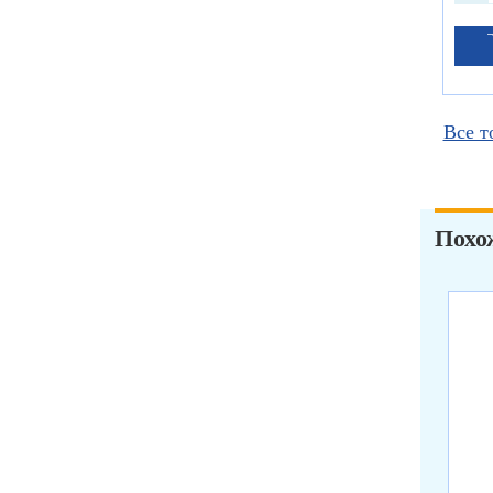
Все т
Похо