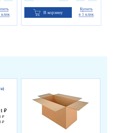
упить
Купить
В корзину
1 клик
в 1 клик
а)
01 ₽
5 ₽
3 ₽