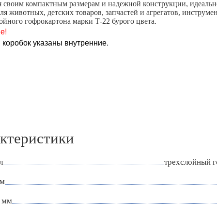
я своим компактным размерам и надежной конструкции, идеальн
для животных, детских товаров, запчастей и агрегатов, инструм
лойного гофрокартона марки Т-22 бурого цвета.
е!
 коробок указаны внутренние.
ктеристики
л
трехслойный 
мм
 мм