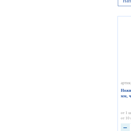
Нап
артик
Ножн
мм, 
от 1 ш
от 10 