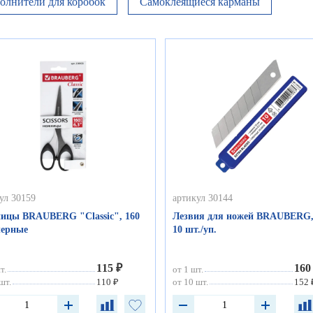
олнители для коробок
Самоклеящиеся карманы
ул 30159
артикул 30144
ицы BRAUBERG "Classic", 160
Лезвия для ножей BRAUBERG,
черные
10 шт./уп.
115 ₽
160
т.
от 1 шт.
шт.
110 ₽
от 10 шт.
152 