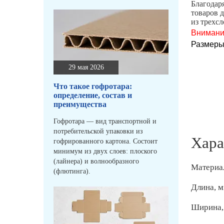
Благодар
товаров 
из трехс
Внимани
Размеры
29 мая 2026
Что такое гофротара:
определение, состав и
преимущества
Гофротара — вид транспортной и
потребительской упаковки из
Хара
гофрированного картона. Состоит
минимум из двух слоев: плоского
(лайнера) и волнообразного
Материа
(флютинга).
Длина, 
Ширина,