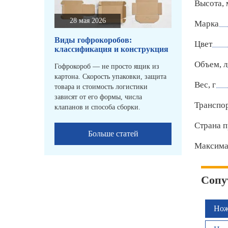
Высота,
28 мая 2026
Марка
Виды гофрокоробов:
Цвет
классификация и конструкция
Объем, л
Гофрокороб — не просто ящик из
картона. Скорость упаковки, защита
Вес, г
товара и стоимость логистики
зависят от его формы, числа
Транспо
клапанов и способа сборки.
Страна п
Больше статей
Максимал
Сопу
Нож