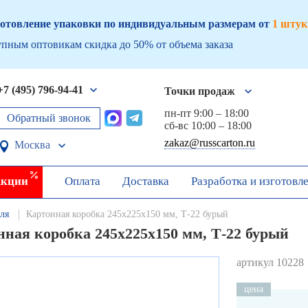
отовление упаковки по индивидуальным размерам от
1 штук
пным оптовикам скидка до 50% от объема заказа
+7 (495) 796-94-41
Точки продаж
пн-пт 9:00 – 18:00
Обратный звонок
сб-вс 10:00 – 18:00
zakaz@russcarton.ru
Москва
кции
Оплата
Доставка
Разработка и изготовл
ля
Картонная коробка 245х225х150 мм, Т-22 бурый
нная коробка 245х225х150 мм, Т-22 бурый
артикул 10228
цена