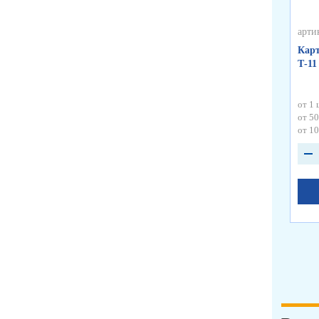
арти
Карт
Т-11
от 1 
от 50
от 10