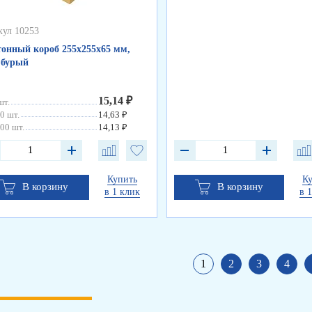
кул 10253
онный короб 255х255х65 мм,
 бурый
15,14 ₽
шт.
0 шт.
14,63 ₽
00 шт.
14,13 ₽
Купить
К
В корзину
В корзину
в 1 клик
в 
1
2
3
4