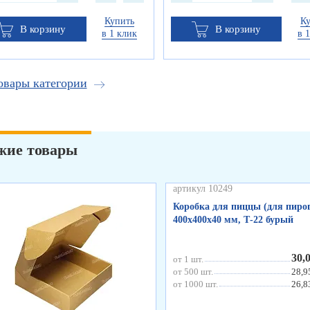
Купить
К
В корзину
В корзину
в 1 клик
в 
овары категории
жие товары
артикул 10249
Коробка для пиццы (для пирог
400х400х40 мм, Т-22 бурый
30,
от 1 шт.
от 500 шт.
28,9
от 1000 шт.
26,8