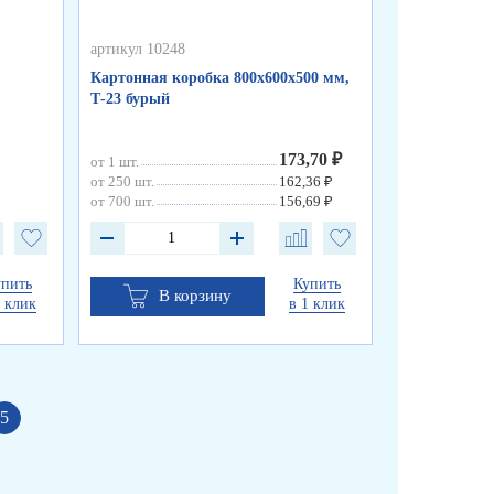
артикул 10248
артикул 10247
Картонная коробка 800х600х500 мм,
Картонная ко
Т-23 бурый
Т-Эконом бу
173,70 ₽
от 1 шт.
от 1 шт.
от 250 шт.
162,36 ₽
от 250 шт.
от 700 шт.
156,69 ₽
от 700 шт.
упить
Купить
В корзину
В к
1 клик
в 1 клик
5