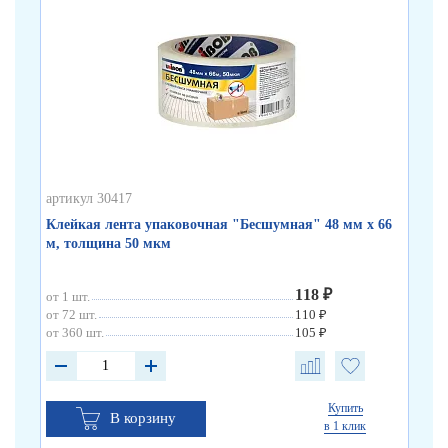
артикул 30417
арт
Клейкая лента упаковочная "Бесшумная" 48 мм х 66
Кл
м, толщина 50 мкм
по
118 ₽
от 1 шт.
от 
от 72 шт.
110 ₽
от 
от 360 шт.
105 ₽
от 
Купить
В корзину
в 1 клик