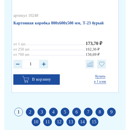
артикул 10248
арт
Картонная коробка 800х600х500 мм, Т-23 бурый
Ка
173,70 ₽
от 1 шт.
от 
от 250 шт.
162,36 ₽
от 
от 700 шт.
156,69 ₽
от 
Купить
В корзину
в 1 клик
1
2
3
4
5
6
7
8
9
10
11
12
13
14
15