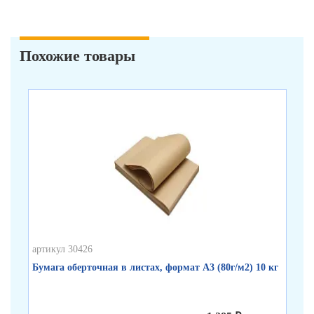
Похожие товары
артикул 30426
арт
Бумага оберточная в листах, формат А3 (80г/м2) 10 кг
Бу