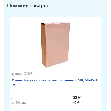
Похожие товары
артикул 30428
арт
Мешок бумажный закрытый, 3-слойный МК, 58х45х11
Ме
см
52 ₽
от 1 шт.
от 
от 500 шт.
47 ₽
от 