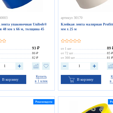
30003
артикул 30170
 лента упаковочная Unibob®
Клейкая лента малярная Profit
я 48 мм х 66 м, толщина 45
мм х 25 м
93 ₽
89 
от 1 шт
86 ₽
от 72 шт
85 
82 ₽
от 360 шт
81 
Купить
К
В корзину
В корзину
в 1 клик
в 
Рекомендуем
Р