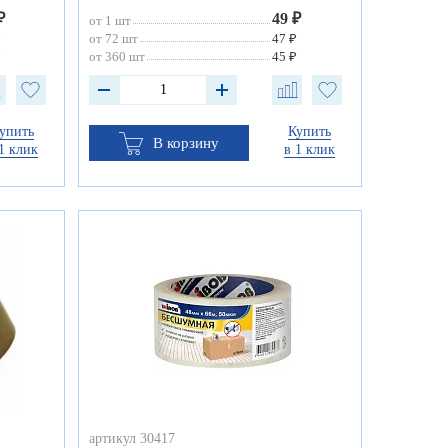
₽
49 ₽
от 1 шт
₽
от 72 шт
47 ₽
₽
от 360 шт
45 ₽
упить
Купить
В корзину
1 клик
в 1 клик
артикул 30417