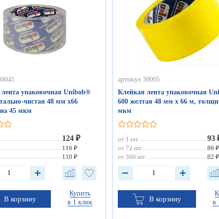
30041
артикул 30005
 лента упаковочная Unibob®
Клейкая лента упаковочная Un
тально-чистая 48 мм х66
600 желтая 48 мм х 66 м, толщи
на 45 мкм
мкм
124 ₽
93 
от 1 шт
116 ₽
от 72 шт
86 
110 ₽
от 360 шт
82 
Купить
К
В корзину
В корзину
в 1 клик
в 