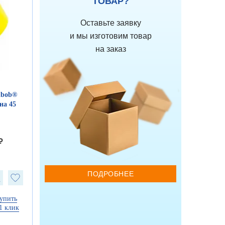
ТОВАР?
Оставьте заявку
и мы изготовим товар
на заказ
ibob®
на 45
₽
₽
₽
ПОДРОБНЕЕ
упить
1 клик