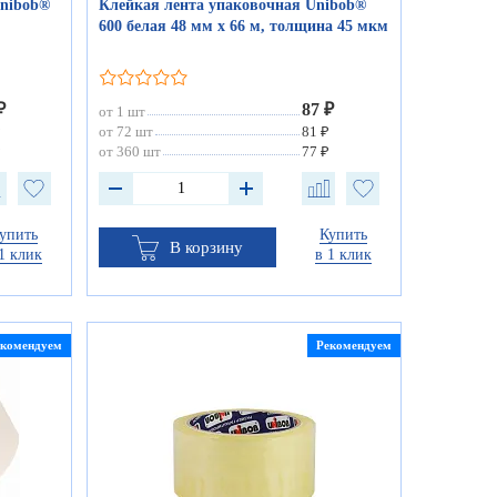
Unibob®
Клейкая лента упаковочная Unibob®
600 белая 48 мм х 66 м, толщина 45 мкм
₽
87 ₽
от 1 шт
₽
от 72 шт
81 ₽
₽
от 360 шт
77 ₽
упить
Купить
В корзину
1 клик
в 1 клик
екомендуем
Рекомендуем