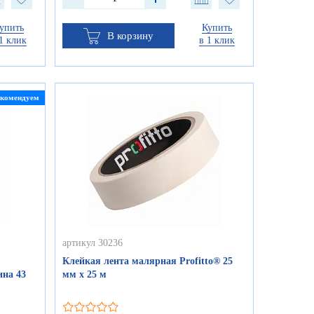
упить
Купить
В корзину
1 клик
в 1 клик
екомендуем
артикул 30236
Клейкая лента малярная Profitto® 25
ина 43
мм х 25 м