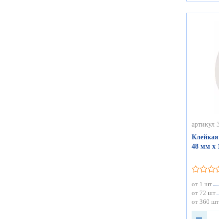
артикул 
Клейкая
48 мм х 
от 1 шт
от 72 шт
от 360 шт