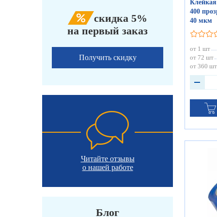
Клейкая
400 проз
скидка 5%
40 мкм
на первый заказ
от 1 шт
Получить скидку
от 72 шт
от 360 шт
Читайте отзывы
о нашей работе
Блог