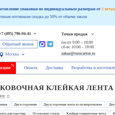
отовление упаковки по индивидуальным размерам от
1 штук
пным оптовикам скидка до 50% от объема заказа
+7 (495) 796-94-41
Точки продаж
пн-пт 9:00 – 18:00
Обратный звонок
сб-вс 10:00 – 18:00
zakaz@russcarton.ru
Москва
кции
Оплата
Доставка
Разработка и изготовл
КОВОЧНАЯ КЛЕЙКАЯ ЛЕНТА
НОЕ
анная
Двухсторонняя
Двухсторонняя лента из полипропилена
Дис
ента для пластика
Осторожно стекло
Клейкая упаковочная лента
К