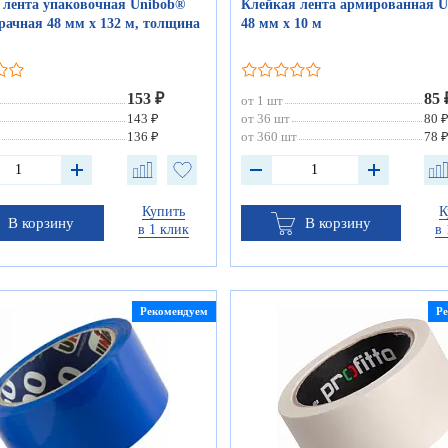
 лента упаковочная Unibob®
Клейкая лента армированная 
рачная 48 мм х 132 м, толщина
48 мм х 10 м
153 ₽
85 
от 1 шт
143 ₽
от 36 шт
80 
136 ₽
от 360 шт
78 
Купить
К
В корзину
В корзину
в 1 клик
в 
Рекомендуем
Р