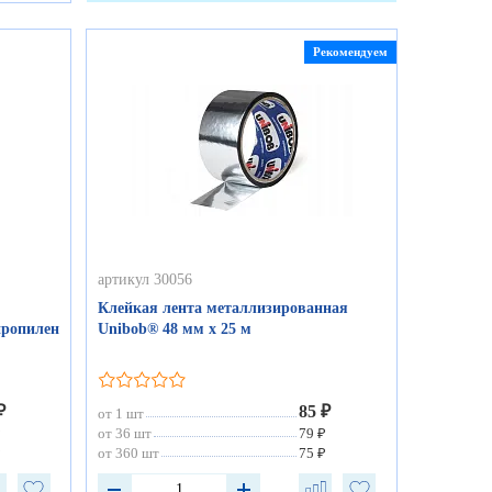
Рекомендуем
артикул 30056
Клейкая лента металлизированная
пропилен
Unibob® 48 мм х 25 м
₽
85 ₽
от 1 шт
₽
от 36 шт
79 ₽
₽
от 360 шт
75 ₽