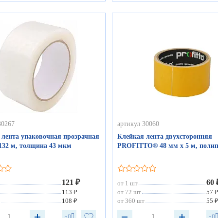
30267
артикул 30060
 лента упаковочная прозрачная
Клейкая лента двухсторонняя
132 м, толщина 43 мкм
PROFITTO® 48 мм х 5 м, поли
121 ₽
60 
от 1 шт
113 ₽
от 72 шт
57 
108 ₽
от 360 шт
55 