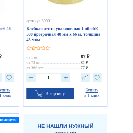
артикул 30001
to® 48
Клейкая лента упаковочная Unibob®
500 прозрачная 48 мм х 66 м, толщина
43 мкм
₽
87 ₽
от 1 шт
₽
от 72 шт
81 ₽
₽
от 360 шт
77 ₽
упить
Купить
В корзину
1 клик
в 1 клик
екомендуем
НЕ НАШЛИ НУЖНЫЙ