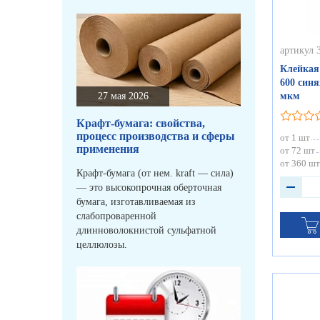
артикул 
Клейкая
600 синя
27 мая 2026
мкм
Крафт-бумага: свойства,
процесс производства и сферы
от 1 шт
применения
от 72 шт
от 360 шт
Крафт-бумага (от нем. kraft — сила)
— это высокопрочная оберточная
бумага, изготавливаемая из
слабопроваренной
длинноволокнистой сульфатной
целлюлозы.