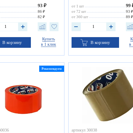
93 ₽
99 
от 1 шт
86 ₽
от 72 шт
93 
82 ₽
от 360 шт
89 
Купить
К
В корзину
В корзину
в 1 клик
в 
Рекомендуем
30036
артикул 30038