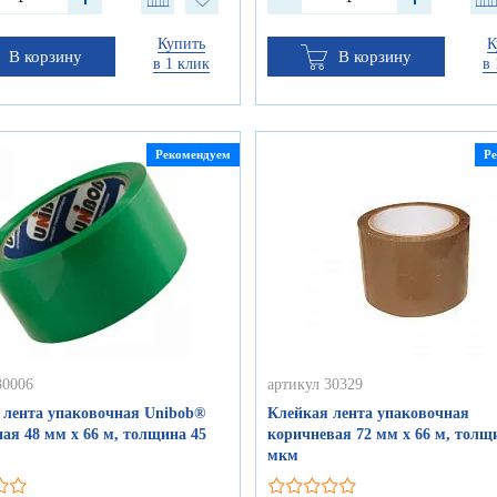
Купить
К
В корзину
В корзину
в 1 клик
в 
Рекомендуем
Р
30006
артикул 30329
 лента упаковочная Unibob®
Клейкая лента упаковочная
ная 48 мм х 66 м, толщина 45
коричневая 72 мм х 66 м, толщ
мкм