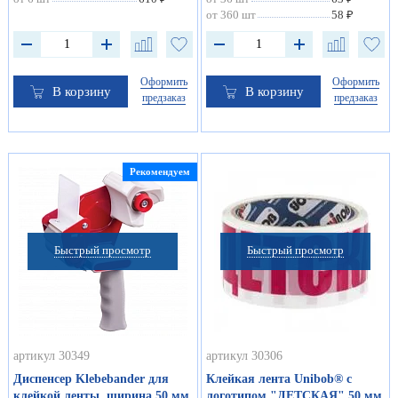
от 360 шт
58 ₽
Оформить
Оформить
В корзину
В корзину
предзаказ
предзаказ
Рекомендуем
Быстрый просмотр
Быстрый просмотр
артикул 30349
артикул 30306
Диспенсер Klebebander для
Клейкая лента Unibob® с
клейкой ленты, ширина 50 мм
логотипом "ДЕТСКАЯ" 50 мм