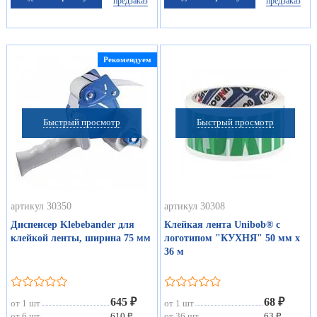
предзаказ
предзаказ
Рекомендуем
Быстрый просмотр
Быстрый просмотр
артикул 30350
артикул 30308
Диспенсер Klebebander для
Клейкая лента Unibob® с
клейкой ленты, ширина 75 мм
логотипом "КУХНЯ" 50 мм х
36 м
645 ₽
68 ₽
от 1 шт
от 1 шт
от 6 шт
610 ₽
от 36 шт
63 ₽