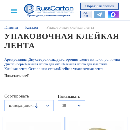
Обратный звонок
Производитель упаковочных материалов
Главная
Каталог
Упаковочная клейкая лента
УПАКОВОЧНАЯ КЛЕЙКАЯ
ЛЕНТА
Армированная
Двухсторонняя
Двухсторонняя лента из полипропилена
Диспенсеры
Клейкая лента для окон
Клейкая лента для пластика
Клейкая лента Осторожно стекло
Клейкая упаковочная лента
Клейкие ленты 12 мм
Клейкие ленты 40 микрон
Показать все
Клейкие ленты шириной 48 мм
Малярная
Прозрачная
Цветная
Сортировать
Показывать
по популярности
20