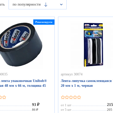
ать
по популярности
Рекомендуем
30035
артикул 30074
 лента упаковочная Unibob®
Лента-липучка самоклеящаяся
ая 48 мм х 66 м, толщина 45
20 мм х 1 м, черная
93 ₽
215
от 1 шт
86 ₽
от 5 шт
205