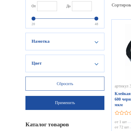
Сортиров
От
До
20
48
Намотка
Цвет
артикул 
Клейкая
600 черн
мкм
от 1 шт
Каталог товаров
от 72 шт