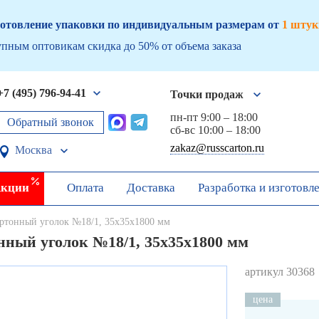
отовление упаковки по индивидуальным размерам от
1 штук
пным оптовикам скидка до 50% от объема заказа
+7 (495) 796-94-41
Точки продаж
пн-пт 9:00 – 18:00
Обратный звонок
сб-вс 10:00 – 18:00
zakaz@russcarton.ru
Москва
кции
Оплата
Доставка
Разработка и изготовл
ртонный уголок №18/1, 35х35х1800 мм
нный уголок №18/1, 35х35х1800 мм
артикул 30368
цена