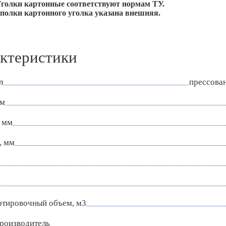
голки картонные соответствуют нормам ТУ.
олки картонного уголка указана внешняя.
ктеристики
л
прессова
мм
 мм
, мм
ртировочный объем, м3
роизводитель