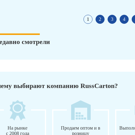
1
2
3
4
едавно смотрели
ему выбирают компанию RussCarton?
На рынке
Продаем оптом и в
Выполн
с 2008 года
розницу