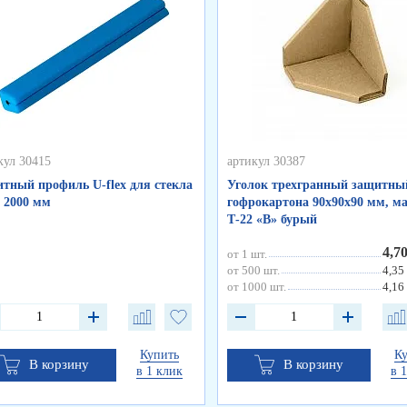
кул 30415
артикул 30387
тный профиль U-flex для стекла
Уголок трехгранный защитны
, 2000 мм
гофрокартона 90х90х90 мм, м
Т-22 «В» бурый
4,7
от 1 шт.
от 500 шт.
4,35
от 1000 шт.
4,16
Купить
К
В корзину
В корзину
в 1 клик
в 