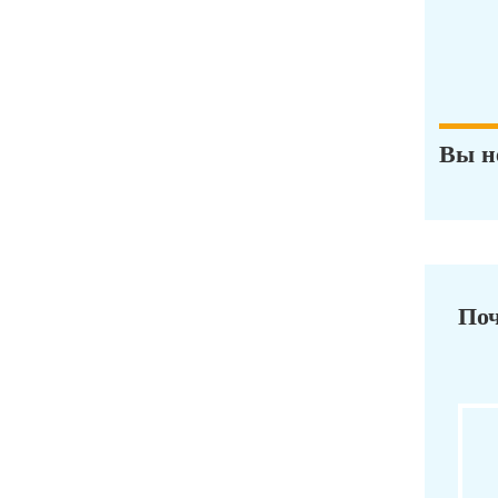
Вы н
Поч