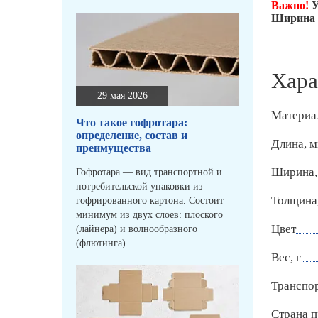
Важно!
У
Ширина п
Хара
29 мая 2026
Материа
Что такое гофротара:
определение, состав и
Длина, 
преимущества
Ширина,
Гофротара — вид транспортной и
потребительской упаковки из
Толщина
гофрированного картона. Состоит
минимум из двух слоев: плоского
Цвет
(лайнера) и волнообразного
(флютинга).
Вес, г
Транспо
Страна п