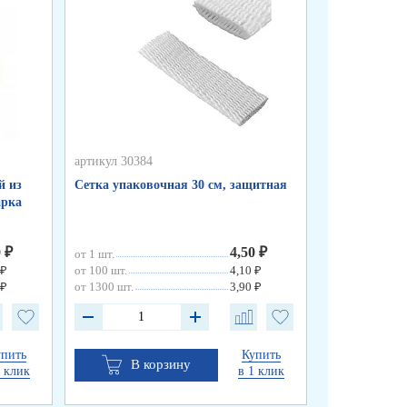
артикул 30384
артикул 30383
й из
Сетка упаковочная 30 см, защитная
Сетка упаков
арка
0 ₽
4,50 ₽
от 1 шт.
от 1 шт.
 ₽
от 100 шт.
4,10 ₽
от 100 шт.
 ₽
от 1300 шт.
3,90 ₽
от 1300 шт.
упить
Купить
В корзину
В к
1 клик
в 1 клик