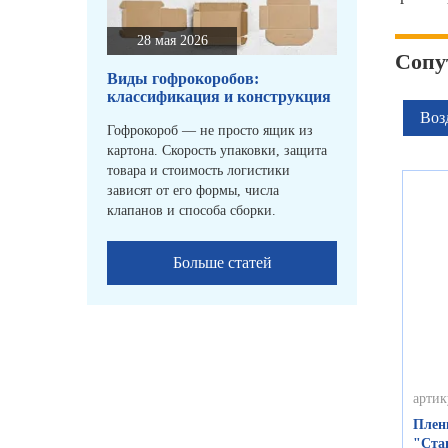
28 мая 2026
Сопу
Виды гофрокоробов:
классификация и конструкция
Воз
Гофрокороб — не просто ящик из
картона. Скорость упаковки, защита
товара и стоимость логистики
зависят от его формы, числа
клапанов и способа сборки.
Больше статей
артик
Плен
"Стан