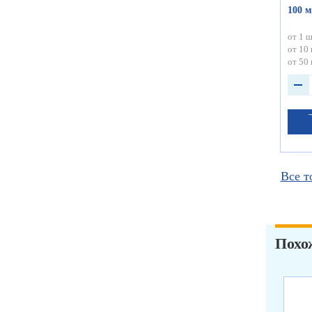
100 м
от 1 ш
от 10 
от 50 
Все т
Похо