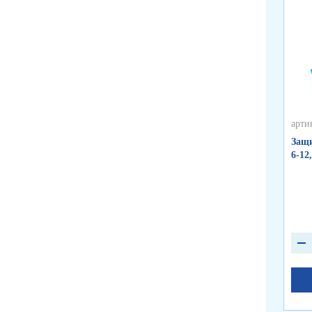
арти
Защи
6-12