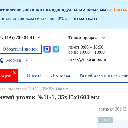
отовление упаковки по индивидуальным размерам от
1 штук
пным оптовикам скидка до 50% от объема заказа
+7 (495) 796-94-41
Точки продаж
пн-пт 9:00 – 18:00
Обратный звонок
сб-вс 10:00 – 18:00
zakaz@russcarton.ru
Москва
кции
Оплата
Доставка
Разработка и изготовл
ртонный уголок №16/1, 35х35х1600 мм
нный уголок №16/1, 35х35х1600 мм
артикул 30143
цена