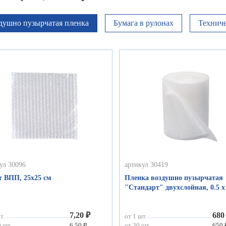
душно пузырчатая пленка
Бумага в рулонах
Техниче
ул 30096
артикул 30419
т ВПП, 25х25 см
Пленка воздушно пузырчатая
"Стандарт" двухслойная, 0.5 х
7,20 ₽
680
т.
от 1 шт.
 шт.
6,50 ₽
от 30 шт.
650 