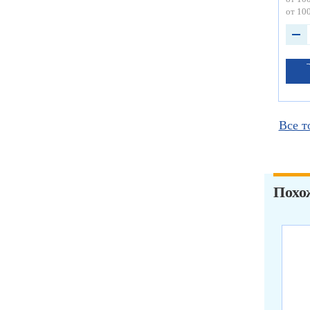
от 100
Все т
Похо