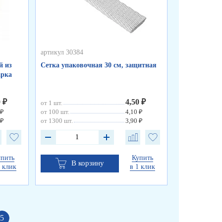
артикул 30384
артикул 30383
й из
Сетка упаковочная 30 см, защитная
Сетка упаков
арка
0 ₽
4,50 ₽
от 1 шт.
от 1 шт.
 ₽
от 100 шт.
4,10 ₽
от 100 шт.
 ₽
от 1300 шт.
3,90 ₽
от 1300 шт.
упить
Купить
В корзину
В к
1 клик
в 1 клик
5