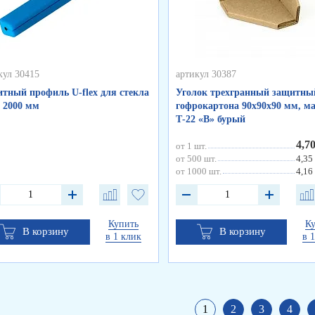
кул 30415
артикул 30387
тный профиль U-flex для стекла
Уголок трехгранный защитны
, 2000 мм
гофрокартона 90х90х90 мм, м
Т-22 «В» бурый
4,7
от 1 шт.
от 500 шт.
4,35
от 1000 шт.
4,16
Купить
К
В корзину
В корзину
в 1 клик
в 
1
2
3
4