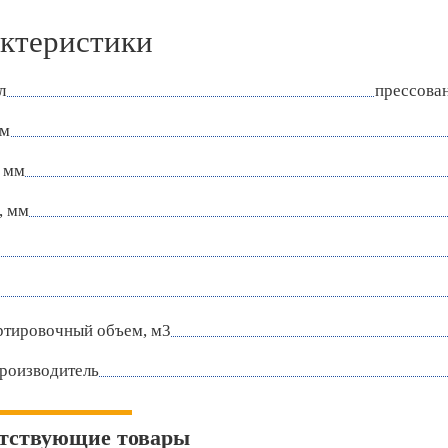
ктеристики
л
прессова
мм
 мм
, мм
ртировочный объем, м3
роизводитель
тствующие товары