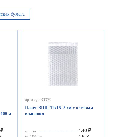
ская бумага
артикул 30339
Пакет ВПП, 12х15+5 см с клеевым
 100 м
клапаном
 ₽
4,40 ₽
от 1 шт.
₽
от 100 шт.
4,10 ₽