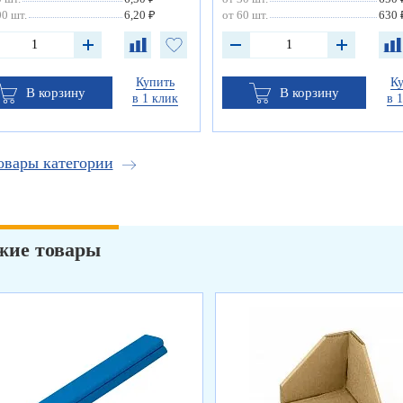
0 шт.
6,20 ₽
от 60 шт.
630 
Купить
К
В корзину
В корзину
в 1 клик
в 
овары категории
жие товары