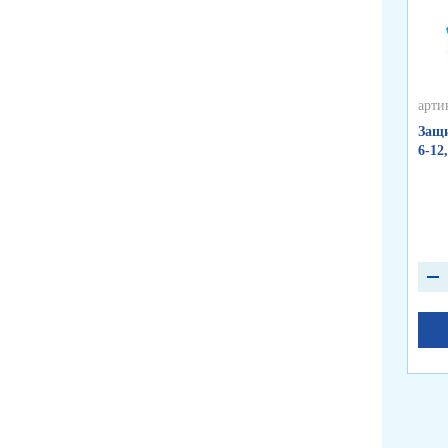
арти
Защи
6-12