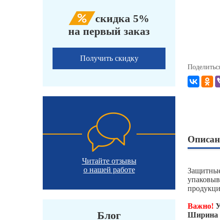
скидка 5%
на первый заказ
Получить скидку
Поделитьс
Описан
Читайте отзывы
о нашей работе
Защитные
упаковыв
продукци
Важно!
У
Блог
Ширина п