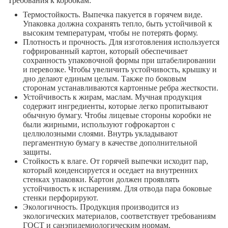
Требования к коробкам:
Термостойкость. Выпечка пакуется в горячем виде.
Упаковка должна сохранять тепло, быть устойчивой к
высоким температурам, чтобы не потерять форму.
Плотность и прочность. Для изготовления используется
гофрированный картон, который обеспечивает
сохранность упаковочной формы при штабелировании
и перевозке. Чтобы увеличить устойчивость, крышку и
дно делают единым целым. Также по боковым
сторонам устанавливаются картонные ребра жесткости.
Устойчивость к жирам, маслам. Мучная продукция
содержит ингредиенты, которые легко пропитывают
обычную бумагу. Чтобы лицевые стороны коробки не
были жирными, используют гофрокартон с
целлюлозными слоями. Внутрь укладывают
пергаментную бумагу в качестве дополнительной
защиты.
Стойкость к влаге. От горячей выпечки исходит пар,
который конденсируется и оседает на внутренних
стенках упаковки. Картон должен проявлять
устойчивость к испарениям. Для отвода пара боковые
стенки перфорируют.
Экологичность. Продукция производится из
экологических материалов, соответствует требованиям
ГОСТ и санэпидемиологическим нормам.