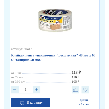
артикул 30417
арт
Клейкая лента упаковочная "Бесшумная" 48 мм х 66
Кл
м, толщина 50 мкм
по
118 ₽
от 1 шт.
от 
от 72 шт.
110 ₽
от 
от 360 шт.
105 ₽
от 
Купить
В корзину
в 1 клик