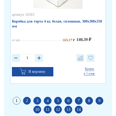
артикул 10183
арт
Коробка для торта 4 кг, белая, сплошная, 300х300х350
Ко
мм
бу
140,39 ₽
от шт.
165,17 ₽
от 
от 
от 
Купить
В корзину
в 1 клик
1
2
3
4
5
6
7
8
9
10
11
12
13
14