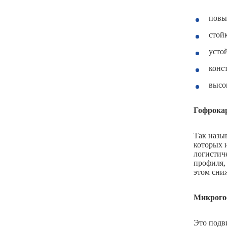
повы
стой
усто
конс
высо
Гофрока
Так назы
которых 
логистиче
профиля,
этом сниж
Микрого
Это подв