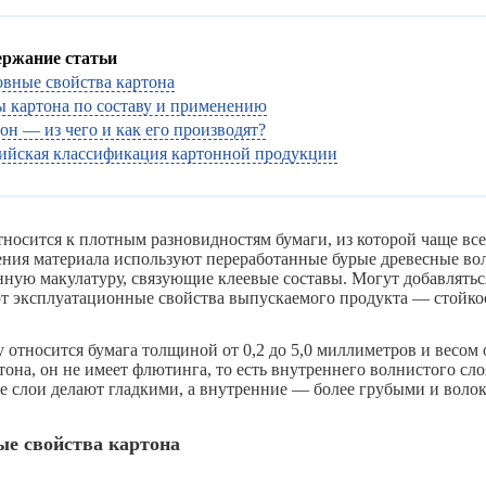
ержание статьи
вные свойства картона
 картона по составу и применению
он — из чего и как его производят?
ийская классификация картонной продукции
тносится к плотным разновидностям бумаги, из которой чаще в
ения материала используют переработанные бурые древесные во
нную макулатуру, связующие клеевые составы. Могут добавлять
 эксплуатационные свойства выпускаемого продукта — стойкость
 относится бумага толщиной от 0,2 до 5,0 миллиметров и весом о
она, он не имеет флютинга, то есть внутреннего волнистого сло
 слои делают гладкими, а внутренние — более грубыми и воло
е свойства картона