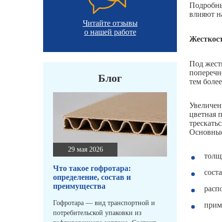
Подробны
влияют н
Читайте отзывы
о нашей работе
Жесткос
Под жест
поперечн
Блог
тем боле
Увеличен
цветная 
трескать
Основные
29 мая 2026
толщ
Что такое гофротара:
сост
определение, состав и
преимущества
расп
Гофротара — вид транспортной и
прим
потребительской упаковки из