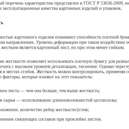
й перечень характеристик представлен в ГОСТ Р 53636-2009, н
а эксплуатационные качества картонных изделий и упаковок.
ть
костью картонного изделия понимают способность плотной бум
ом направлениях. Уровень деформации при таком воздействии об
е жестким является картонный лист, но при этом менее гибким.
ие жесткости позволяет использовать плотную бумагу для разн
печать с высоким уровнем детализации, тиснение. Однако чересч
ся в местах сгибов. Жесткость можно контролировать, применяя
 факторы, которые влияют на этот показатель:
ина листа — чем она больше, тем выше жесткость;
ав сырья — использование длинноволокнистой целлюлозы;
оложение, количество ребер жесткости/углов;
енение связующих составов при проклейке листов.