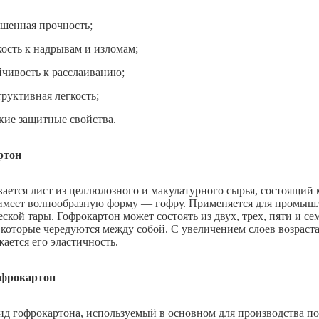
шенная прочность;
кость к надрывам и изломам;
йчивость к расслаиванию;
труктивная легкость;
кие защитные свойства.
ртон
вается лист из целлюлозного и макулатурного сырья, состоящий 
имеет волнообразную форму — гофру. Применяется для промышл
ской тары. Гофрокартон может состоять из двух, трех, пяти и с
 которые чередуются между собой. С увеличением слоев возраста
ается его эластичность.
фрокартон
ид гофрокартона, используемый в основном для производства пот