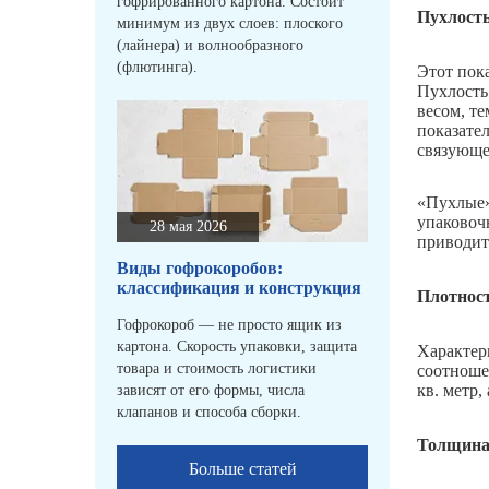
гофрированного картона. Состоит
Пухлост
минимум из двух слоев: плоского
(лайнера) и волнообразного
(флютинга).
Этот пок
Пухлость
весом, те
показате
связующе
«Пухлые»
упаковоч
28 мая 2026
приводит
Виды гофрокоробов:
классификация и конструкция
Плотнос
Гофрокороб — не просто ящик из
картона. Скорость упаковки, защита
Характери
товара и стоимость логистики
соотноше
кв. метр,
зависят от его формы, числа
клапанов и способа сборки.
Толщин
Больше статей