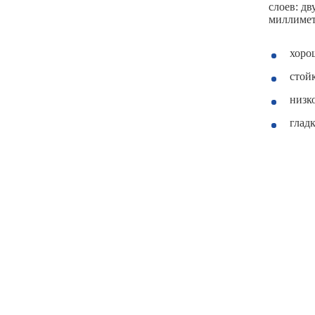
слоев: д
миллимет
хоро
стой
низк
глад