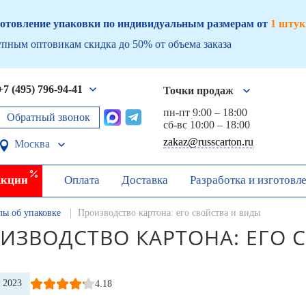
отовление упаковки по индивидуальным размерам от
1 штук
пным оптовикам скидка до 50% от объема заказа
+7 (495) 796-94-41
Точки продаж
пн-пт 9:00 – 18:00
Обратный звонок
сб-вс 10:00 – 18:00
zakaz@russcarton.ru
Москва
кции
Оплата
Доставка
Разработка и изготовл
лы об упаковке
Производство картона: его свойства и виды
ИЗВОДСТВО КАРТОНА: ЕГО 
я 2023
4.18