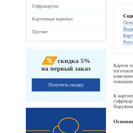
Гофрокартон
Сод
Картонные коробки
Осно
Виды
Прочие
Карт
Росс
скидка 5%
Картон о
на первый заказ
изготовл
измельче
повышают
Получить скидку
К картону
гофрокарт
Наружные
Основны