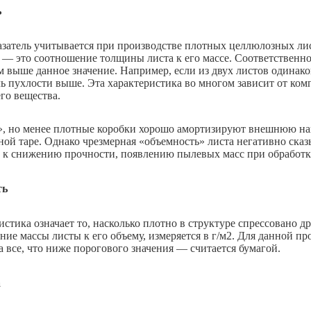
ь
азатель учитывается при производстве плотных целлюлозных ли
 — это соотношение толщины листа к его массе. Соответственно
м выше данное значение. Например, если из двух листов одинако
ль пухлости выше. Эта характеристика во многом зависит от ком
го вещества.
, но менее плотные коробки хорошо амортизируют внешнюю наг
ной таре. Однако чрезмерная «объемность» листа негативно сказы
 к снижению прочности, появлению пылевых масс при обработк
ть
стика означает то, насколько плотно в структуре спрессовано д
ние массы листы к его объему, измеряется в г/м2. Для данной пр
 а все, что ниже порогового значения — считается бумагой.
а