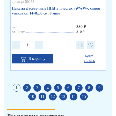
артикул 50255
арт
Пакеты фасовочные ПНД в пластах «WWW», синяя
Па
упаковка, 14+8х35 см, 8 мкм
330 ₽
от 1 шт.
от 
от 10 шт.
310 ₽
от 
Купить
В корзину
в 1 клик
1
2
3
4
5
6
7
8
9
10
11
12
13
14
15
Вы недавно смотрели