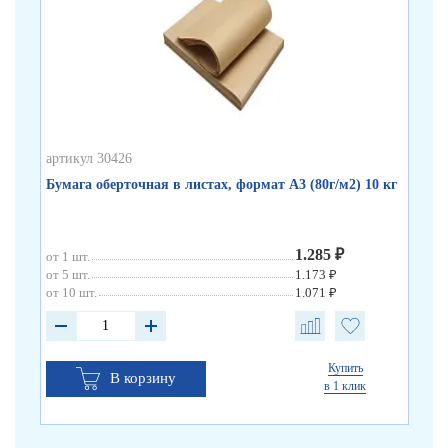
артикул 30426
арт
Бумага оберточная в листах, формат А3 (80г/м2) 10 кг
Бу
1.285 ₽
от 1 шт.
от 
от 5 шт.
1.173 ₽
от 10 шт.
1.071 ₽
Купить
В корзину
в 1 клик