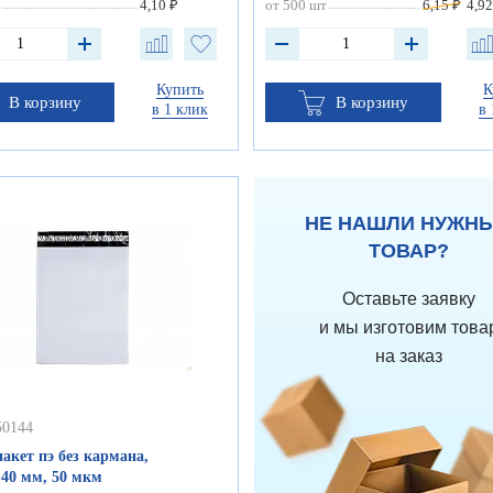
4,10 ₽
от 500 шт
6,15 ₽
4,92
Купить
К
В корзину
В корзину
в 1 клик
в 
НЕ НАШЛИ НУЖН
ТОВАР?
Оставьте заявку
и мы изготовим това
на заказ
50144
акет пэ без кармана,
+40 мм, 50 мкм