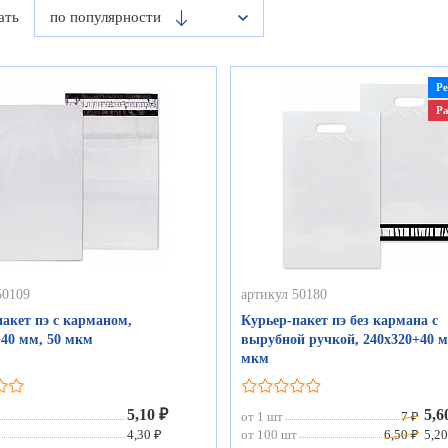
ать
по популярности
Р
Р
50109
артикул 50180
акет пэ с карманом,
Курьер-пакет пэ без кармана с
+40 мм, 50 мкм
вырубной ручкой, 240х320+40 м
мкм
5,10 ₽
5,6
от 1 шт
7 ₽
4,30 ₽
от 100 шт
6,50 ₽
5,20