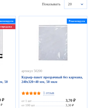
Показывать
20
екомендуем
Рекомендуем
аспродажа
артикул 50200
Курьер-пакет прозрачный без кармана,
м, 50
240х320+40 мм, 50 мкм
1 отзыв
0 ₽
3,70 ₽
от 1 шт
 ₽
от 100 шт
3,30 ₽